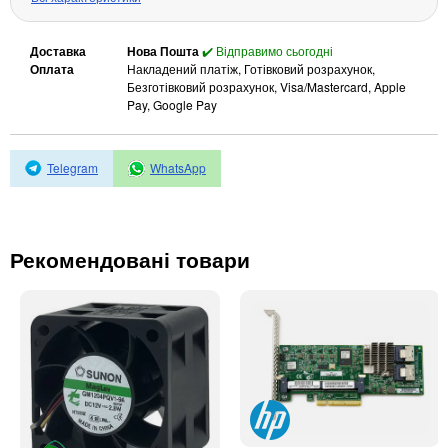
Автоматичні вимикачі
Інвертори напруги
Доставка
Нова Пошта
✔️ Відправимо сьогодні
Акумулятори для ДБЖ
Оплата
Накладений платіж, Готівковий розрахунок,
Безготівковий розрахунок, Visa/Mastercard, Apple
Pay, Google Pay
Telegram
WhatsApp
Рекомендовані товари