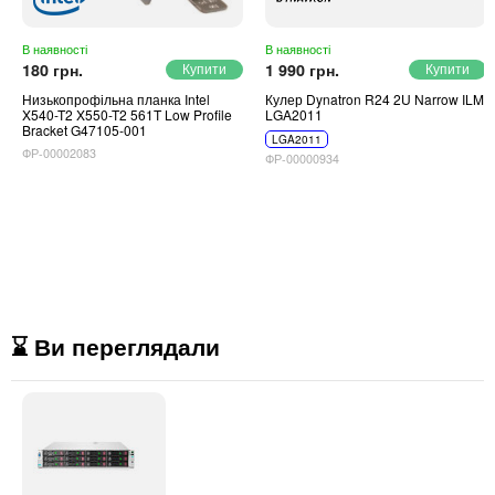
В наявності
В наявності
180 грн.
1 990 грн.
Низькопрофільна планка Intel
Кулер Dynatron R24 2U Narrow ILM
X540-T2 X550-T2 561T Low Profile
LGA2011
Bracket G47105-001
LGA2011
ФР-00002083
ФР-00000934
⌛ Ви переглядали