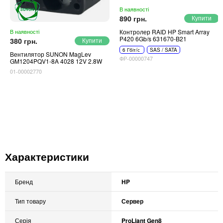
В наявності
890 грн.
Контролер RAID HP Smart Array
В наявності
P420 6Gb/s 631670-B21
380 грн.
6 Гбіт/с
SAS / SATA
Вентилятор SUNON MagLev
ФР-00000747
GM1204PQV1-8A 4028 12V 2.8W
01-00002770
Характеристики
Бренд
HP
Тип товару
Сервер
Серія
ProLiant Gen8