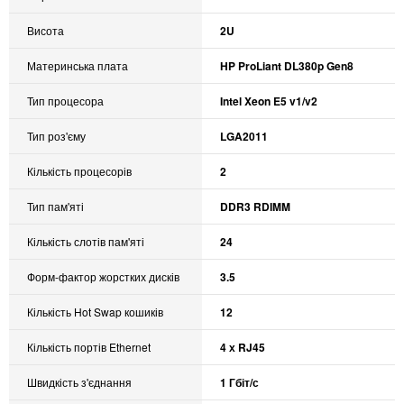
Висота
2U
Материнська плата
HP ProLiant DL380p Gen8
Тип процесора
Intel Xeon E5 v1/v2
Тип роз'єму
LGA2011
Кількість процесорів
2
Тип пам'яті
DDR3 RDIMM
Кількість слотів пам'яті
24
Форм-фактор жорстких дисків
3.5
Кількість Hot Swap кошиків
12
Кількість портів Ethernet
4 х RJ45
Швидкість з'єднання
1 Гбіт/с