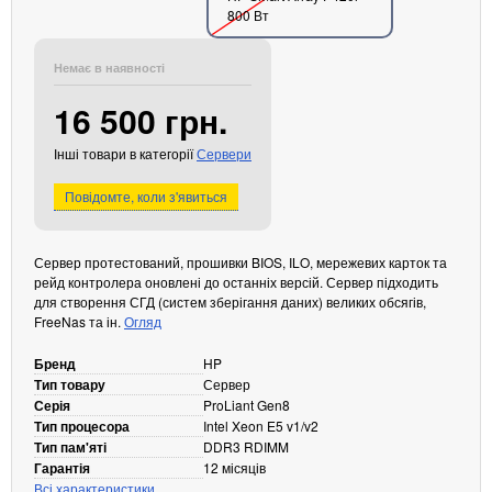
800 Вт
Кабелі та роз'єми
Аксесуари
Немає в наявності
Хаби і кардридери
16 500 грн.
Фильтри та стабілізатори
Павербанки
Інші товари в категорії
Сервери
Кабелі, роз'єми, перехідники
Повідомте, коли з'явиться
Аксесуари для ноутбуків
Акумулятори
Зовнішні блоки живлення
Сервер протестований, прошивки BIOS, ILO, мережевих карток та
рейд контролера оновлені до останніх версій. Сервер підходить
Периферійні пристрої
для створення СГД (систем зберігання даних) великих обсягів,
FreeNas та ін.
Огляд
Монітори
Клавіатури, миші, комплекти
Бренд
HP
Тип товару
Сервер
Відеоспостереження
Серія
ProLiant Gen8
IP-камери
Тип процесора
Intel Xeon E5 v1/v2
Тип пам'яті
DDR3 RDIMM
Автономне живлення
Гарантія
12 місяців
Всі характеристики