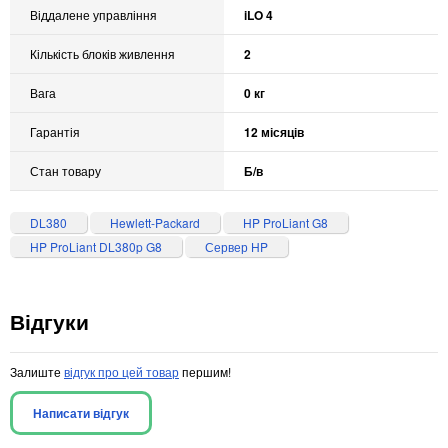
Віддалене управління
iLO 4
Кількість блоків живлення
2
Вага
0 кг
Гарантія
12 місяців
Стан товару
Б/в
DL380
Hewlett-Packard
HP ProLiant G8
HP ProLiant DL380p G8
Сервер HP
Відгуки
Залиште
відгук про цей товар
першим!
Написати відгук