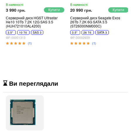
В наявності
В наявності
3 990 грн.
20 990 грн.
Серверний диск HGST Ultrastar
Серверний диск Seagate Exos
He10 10Tb 7.2K 12G SAS 3.5
26Tb 7.2K 6G SATA 3.5
(HUH721010AL4200)
(ST26000NM000C)
3.5"
10 Тб
SAS 3
3.5"
26 Тб
SATA 3
ФР-00001313
ФР-00002659
(1)
(1)
⌛ Ви переглядали