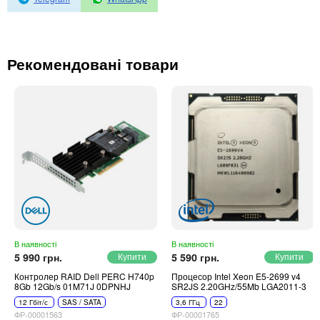
Автоматичні вимикачі
Інвертори напруги
Акумулятори для ДБЖ
Рекомендовані товари
В наявності
В наявності
5 990 грн.
5 590 грн.
Контролер RAID Dell PERC H740p
Процесор Intel Xeon E5-2699 v4
8Gb 12Gb/s 01M71J 0DPNHJ
SR2JS 2.20GHz/55Mb LGA2011-3
12 Гбіт/с
SAS / SATA
3,6 ГГц
22
ФР-00001563
ФР-00001765