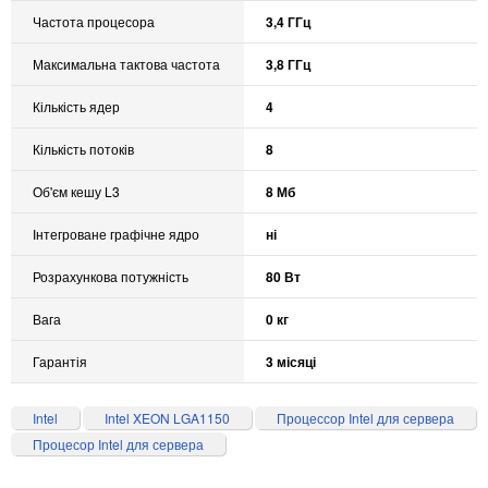
Частота процесора
3,4 ГГц
Максимальна тактова частота
3,8 ГГц
Кількість ядер
4
Кількість потоків
8
Об'єм кешу L3
8 Мб
Інтегроване графічне ядро
ні
Розрахункова потужність
80 Вт
Вага
0 кг
Гарантія
3 місяці
Intel
Intel XEON LGA1150
Процессор Intel для сервера
Процесор Intel для сервера