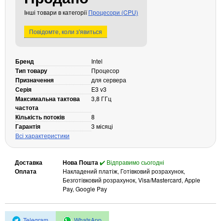
Кабелі та роз'єми
Інші товари в категорії
Процесори (CPU)
Аксесуари
Повідомте, коли з'явиться
Хаби і кардридери
Фильтри та стабілізатори
Бренд
Intel
Павербанки
Тип товару
Процесор
Кабелі, роз'єми, перехідники
Призначення
для сервера
Серія
E3 v3
Аксесуари для ноутбуків
Максимальна тактова
3,8 ГГц
Акумулятори
частота
Кількість потоків
Зовнішні блоки живлення
8
Гарантія
3 місяці
Периферійні пристрої
Всі характеристики
Монітори
Клавіатури, миші, комплекти
Доставка
Нова Пошта
✔️ Відправимо сьогодні
Оплата
Накладений платіж, Готівковий розрахунок,
Відеоспостереження
Безготівковий розрахунок, Visa/Mastercard, Apple
Pay, Google Pay
IP-камери
Автономне живлення
Telegram
WhatsApp