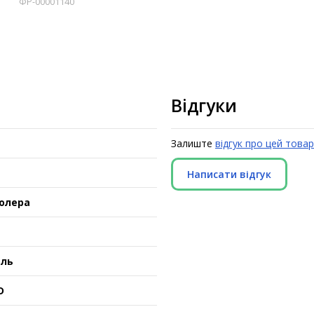
ФР-00001140
Відгуки
Залиште
відгук про цей товар
Написати відгук
олера
ель
D