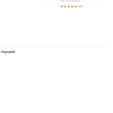
ФР-00000923
(1)
першим!