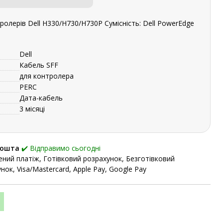
олерів Dell H330/H730/H730P Сумісність: Dell PowerEdge
Dell
Кабель SFF
для контролера
PERC
Дата-кабель
3 місяці
Пошта
✔️ Відправимо сьогодні
ний платіж, Готівковий розрахунок, Безготівковий
нок, Visa/Mastercard, Apple Pay, Google Pay