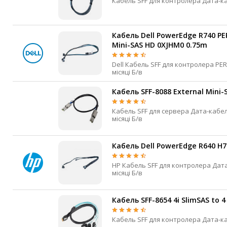
IP-камери
Автономне живлення
Кабель Dell PowerEdge R740 PER
Mini-SAS HD 0XJHM0 0.75m
Автоматичні вимикачі
Інвертори напруги
Dell Кабель SFF для контролера PERC Дата-кабель SlimSAS 8i Mini-SAS HD 0.75 м 3
місяці Б/в
Акумулятори для ДБЖ
Кабель SFF-8088 External Mini-S
Кабель SFF для сервера Дата-кабель External Mini-SAS External Mini-SAS 0.4 м 3
місяці Б/в
Кабель Dell PowerEdge R640 H7
HP Кабель SFF для контролера Дата-кабель SlimSAS 8i Mini-SAS HD 0.7 м 0.04 кг 3
місяці Б/в
Кабель SFF-8654 4i SlimSAS to 4