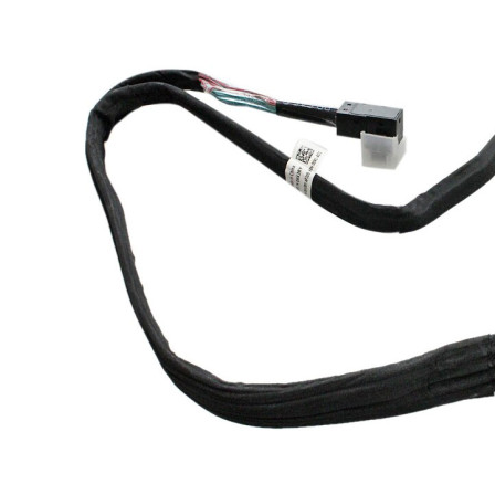
Материнські плати
Жорсткі диски та SSD
SAS диски
SATA диски
NVMe диски
Відеокарти
Блоки живлення
Контролери RAID
Кулери та системи охолодження
Корпуси
Кошики та салазки для жорстких дисків
Рейки та кріплення
Інші комплектуючі
Заглушки для корпусів
Мережеве обладнання