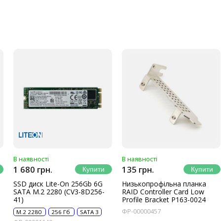
В наявності
В наявності
1 680 грн.
135 грн.
SSD диск Lite-On 256Gb 6G
Низькопрофільна планка
SATA M.2 2280 (CV3-8D256-
RAID Controller Card Low
41)
Profile Bracket P163-0024
ФР-00000457
M.2 2280
256 Гб
SATA 3