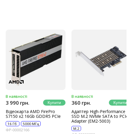
В наявності
В наявності
3 990 грн.
360 грн.
Відеокарта AMD FirePro
Адаптер High-Performance
S7150 x2 16Gb GDDR5 PCIe
SSD M.2 NVMe SATA to PCIe
Adapter (EM2-5003)
16 Гб
5000 МГц
M.2
ФР-00002166