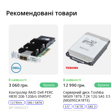
Рекомендовані товари
В наявності
В наявності
3 060 грн.
12 990 грн.
Контролер RAID Dell PERC
Серверний диск Toshiba
H830 2Gb 12Gb/s 0NR5PC
MG09 18Tb 7.2K 12G SAS 3.5
(MG09SCA18TE)
12 Гбіт/с
SAS / SATA
3.5"
18 Тб
SAS 3
ФР-00002227