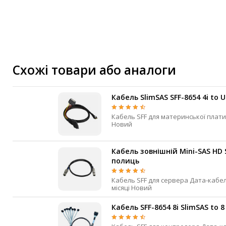
Маршрутизатори та комутатори
Мережеві карти
Wi-Fi і Bluetooth адаптери
Кабелі та роз'єми
Аксесуари
Схожі товари або аналоги
Хаби і кардридери
Фильтри та стабілізатори
Кабель SlimSAS SFF-8654 4i to U
Павербанки
Кабель SFF для материнської плати Дата-кабель SlimSAS 4i SFF-8639 0.5 м 3 місяці
Кабелі, роз'єми, перехідники
Новий
Аксесуари для ноутбуків
Акумулятори
Кабель зовнішній Mini-SAS HD 
Зовнішні блоки живлення
полиць
Периферійні пристрої
Кабель SFF для сервера Дата-кабель External Mini-SAS HD External Mini-SAS HD 1 м 3
місяці Новий
Монітори
Клавіатури, миші, комплекти
Кабель SFF-8654 8i SlimSAS to 8
Відеоспостереження