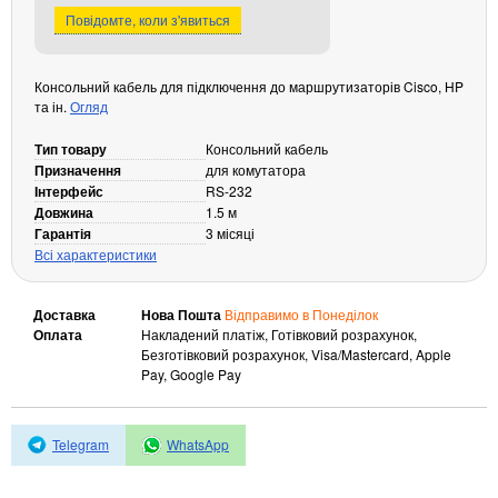
Повідомте, коли з'явиться
Кабелі та роз'єми
Аксесуари
Консольний кабель для підключення до маршрутизаторів Cisco, HP
Хаби і кардридери
та ін.
Огляд
Фильтри та стабілізатори
Тип товару
Консольний кабель
Павербанки
Призначення
для комутатора
Кабелі, роз'єми, перехідники
Інтерфейс
RS-232
Аксесуари для ноутбуків
Довжина
1.5 м
Гарантія
3 місяці
Акумулятори
Всі характеристики
Зовнішні блоки живлення
Периферійні пристрої
Доставка
Нова Пошта
Відправимо в Понеділок
Монітори
Оплата
Накладений платіж, Готівковий розрахунок,
Безготівковий розрахунок, Visa/Mastercard, Apple
Клавіатури, миші, комплекти
Pay, Google Pay
Відеоспостереження
IP-камери
Telegram
WhatsApp
Автономне живлення