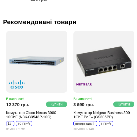
Рекомендовані товари
В наявності
В наявності
12 370 грн.
3 590 грн.
Комутатор Cisco Nexus 3000
Комутатор Netgear Business 300
10GbE (N3K-C3548P-10G)
1GbE PoE+ (GS305PP)
L3
10 Гбіт/с
некерований
1 Гбіт/с
01-00002781
ФР-00002140