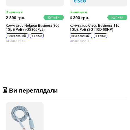
В наявності
В наявності
2 390 грн.
4 390 грн.
Комутатор Netgear Business 300
Комутатор Cisco Business 110
1GbE PoE+ (GS305Pv2)
1GbE PoE (SG110D-08HP)
некерований
1 Гбіт/с
некерований
1 Гбіт/с
ФР-00002147
ФР-00002231
⌛ Ви переглядали