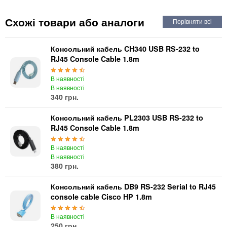
Автоматичні вимикачі
Інвертори напруги
Схожі товари або аналоги
Акумулятори для ДБЖ
Консольний кабель CH340 USB RS-232 to
RJ45 Console Cable 1.8m
В наявності
В наявності
340 грн.
Консольний кабель PL2303 USB RS-232 to
RJ45 Console Cable 1.8m
В наявності
В наявності
380 грн.
Консольний кабель DB9 RS-232 Serial to RJ45
console cable Cisco HP 1.8m
В наявності
250 грн.