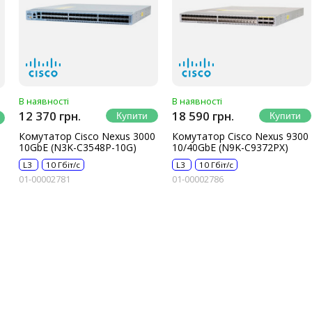
В наявності
В наявності
12 370 грн.
18 590 грн.
Комутатор Cisco Nexus 3000
Комутатор Cisco Nexus 9300
10GbE (N3K-C3548P-10G)
10/40GbE (N9K-C9372PX)
L3
10 Гбіт/с
L3
10 Гбіт/с
01-00002781
01-00002786