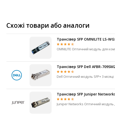
Маршрутизатори та комутатори
Мережеві карти
Wi-Fi і Bluetooth адаптери
Кабелі та роз'єми
Схожі товари або аналоги
Аксесуари
Хаби і кардридери
Трансівер SFP OMNILITE LS-WGS
Фильтри та стабілізатори
Павербанки
Кабелі, роз'єми, перехідники
Аксесуари для ноутбуків
Трансівер SFP Dell AFBR-709SM
Акумулятори
Dell Оптичний модуль SFP+ 3 місяці
Зовнішні блоки живлення
Периферійні пристрої
Трансівер SFP Juniper Network
Монітори
Клавіатури, миші, комплекти
Відеоспостереження