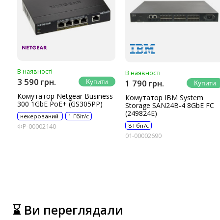
В наявності
В наявності
3 590 грн.
1 790 грн.
Комутатор Netgear Business
Комутатор IBM System
300 1GbE PoE+ (GS305PP)
Storage SAN24B-4 8GbE FC
(249824E)
некерований
1 Гбіт/с
8 Гбіт/с
ФР-00002140
01-00002690
⌛ Ви переглядали