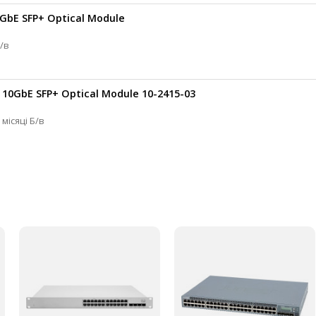
0GbE SFP+ Optical Module
одуль SFP+ 3 місяці Б/в
 10GbE SFP+ Optical Module 10-2415-03
Cisco Оптичний модуль SFP+ 0.1 кг 3 місяці Б/в