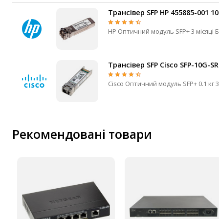
Трансівер SFP HP 455885-001 1
IP-камери
Автономне живлення
HP Оптичний м
Автоматичні вимикачі
Інвертори напруги
Трансівер SFP Cisco SFP-10G-SR
Акумулятори для ДБЖ
Рекомендовані товари