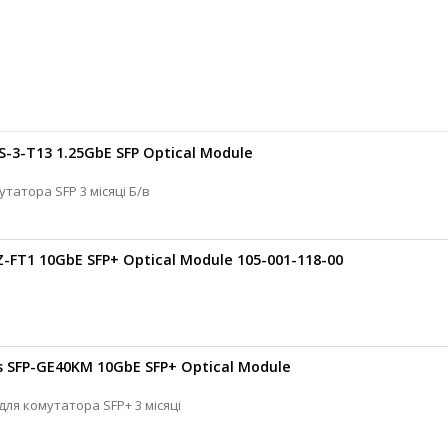
-3-T13 1.25GbE SFP Optical Module
OMNILITE Оптичний модуль для комутатора SFP 3 місяці Б/в
Z-FT1 10GbE SFP+ Optical Module 105-001-118-00
s SFP-GE40KM 10GbE SFP+ Optical Module
Juniper Networks Оптичний модуль для комутатора SFP+ 3 місяці