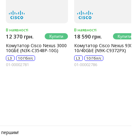
В наявності
В наявності
12 370 грн.
18 590 грн.
Комутатор Cisco Nexus 3000
Комутатор Cisco Nexus 9300
10GbE (N3K-C3548P-10G)
10/40GbE (N9K-C9372PX)
L3
10 Гбіт/с
L3
10 Гбіт/с
01-00002781
01-00002786
першим!