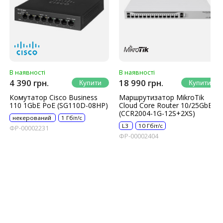
В наявності
В наявності
4 390 грн.
18 990 грн.
Комутатор Cisco Business
Маршрутизатор MikroTik
110 1GbE PoE (SG110D-08HP)
Cloud Core Router 10/25GbE
(CCR2004-1G-12S+2XS)
некерований
1 Гбіт/с
L3
10 Гбіт/с
ФР-00002231
ФР-00002404