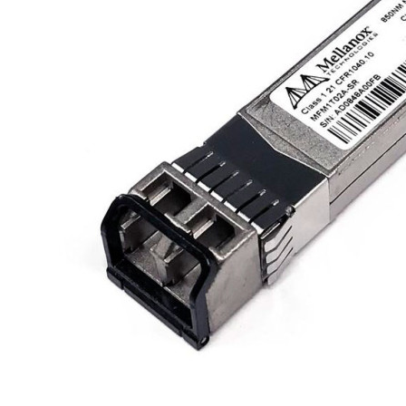
Материнські плати
Жорсткі диски та SSD
SAS диски
SATA диски
NVMe диски
Відеокарти
Блоки живлення
Контролери RAID
Кулери та системи охолодження
Корпуси
Кошики та салазки для жорстких дисків
Рейки та кріплення
Інші комплектуючі
Заглушки для корпусів
Мережеве обладнання