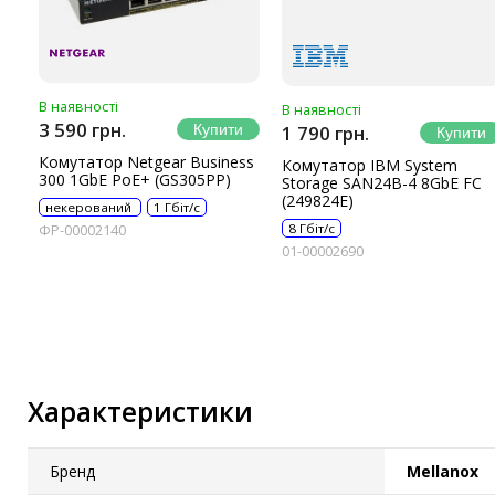
В наявності
В наявності
3 590 грн.
1 790 грн.
Комутатор Netgear Business
Комутатор IBM System
300 1GbE PoE+ (GS305PP)
Storage SAN24B-4 8GbE FC
(249824E)
некерований
1 Гбіт/с
8 Гбіт/с
ФР-00002140
01-00002690
Характеристики
Бренд
Mellanox