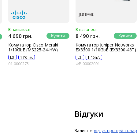
В наявності
В наявності
4 690 грн.
8 490 грн.
Комутатор Cisco Meraki
Комутатор Juniper Networks
1/10GbE (MS225-24-HW)
EX3300 1/10GbE (EX3300-48T)
L3
1 Гбіт/с
L3
1 Гбіт/с
01-00002751
ФР-00002091
Відгуки
Залиште
відгук про цей товар