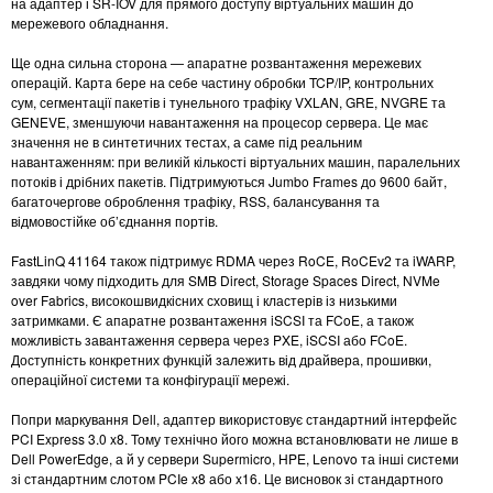
на адаптер і SR-IOV для прямого доступу віртуальних машин до
мережевого обладнання.
Ще одна сильна сторона — апаратне розвантаження мережевих
операцій. Карта бере на себе частину обробки TCP/IP, контрольних
сум, сегментації пакетів і тунельного трафіку VXLAN, GRE, NVGRE та
GENEVE, зменшуючи навантаження на процесор сервера. Це має
значення не в синтетичних тестах, а саме під реальним
навантаженням: при великій кількості віртуальних машин, паралельних
потоків і дрібних пакетів. Підтримуються Jumbo Frames до 9600 байт,
багаточергове оброблення трафіку, RSS, балансування та
відмовостійке об’єднання портів.
FastLinQ 41164 також підтримує RDMA через RoCE, RoCEv2 та iWARP,
завдяки чому підходить для SMB Direct, Storage Spaces Direct, NVMe
over Fabrics, високошвидкісних сховищ і кластерів із низькими
затримками. Є апаратне розвантаження iSCSI та FCoE, а також
можливість завантаження сервера через PXE, iSCSI або FCoE.
Доступність конкретних функцій залежить від драйвера, прошивки,
операційної системи та конфігурації мережі.
Попри маркування Dell, адаптер використовує стандартний інтерфейс
PCI Express 3.0 x8. Тому технічно його можна встановлювати не лише в
Dell PowerEdge, а й у сервери Supermicro, HPE, Lenovo та інші системи
зі стандартним слотом PCIe x8 або x16. Це висновок зі стандартного