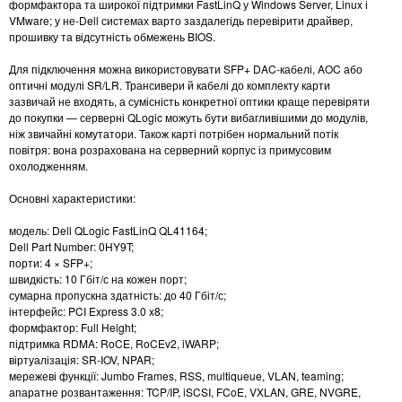
формфактора та широкої підтримки FastLinQ у Windows Server, Linux і
VMware; у не-Dell системах варто заздалегідь перевірити драйвер,
прошивку та відсутність обмежень BIOS.
Для підключення можна використовувати SFP+ DAC-кабелі, AOC або
оптичні модулі SR/LR. Трансивери й кабелі до комплекту карти
зазвичай не входять, а сумісність конкретної оптики краще перевіряти
до покупки — серверні QLogic можуть бути вибагливішими до модулів,
ніж звичайні комутатори. Також карті потрібен нормальний потік
повітря: вона розрахована на серверний корпус із примусовим
охолодженням.
Основні характеристики:
модель: Dell QLogic FastLinQ QL41164;
Dell Part Number: 0HY9T;
порти: 4 × SFP+;
швидкість: 10 Гбіт/с на кожен порт;
сумарна пропускна здатність: до 40 Гбіт/с;
інтерфейс: PCI Express 3.0 x8;
формфактор: Full Height;
підтримка RDMA: RoCE, RoCEv2, iWARP;
віртуалізація: SR-IOV, NPAR;
мережеві функції: Jumbo Frames, RSS, multiqueue, VLAN, teaming;
апаратне розвантаження: TCP/IP, iSCSI, FCoE, VXLAN, GRE, NVGRE,