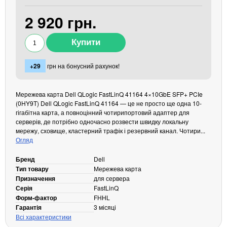
Кабелі та роз'єми
2 920 грн.
Аксесуари
Хаби і кардридери
Фильтри та стабілізатори
+29
грн на бонусний рахунок!
Павербанки
Кабелі, роз'єми, перехідники
Мережева карта Dell QLogic FastLinQ 41164 4×10GbE SFP+ PCIe
Аксесуари для ноутбуків
(0HY9T) Dell QLogic FastLinQ 41164 — це не просто ще одна 10-
Акумулятори
гігабітна карта, а повноцінний чотирипортовий адаптер для
Зовнішні блоки живлення
серверів, де потрібно одночасно розвести швидку локальну
мережу, сховище, кластерний трафік і резервний канал. Чотири...
Периферійні пристрої
Огляд
Монітори
Бренд
Dell
Клавіатури, миші, комплекти
Тип товару
Мережева карта
Призначення
для сервера
Відеоспостереження
Серія
FastLinQ
IP-камери
Форм-фактор
FHHL
Гарантія
3 місяці
Автономне живлення
Всі характеристики