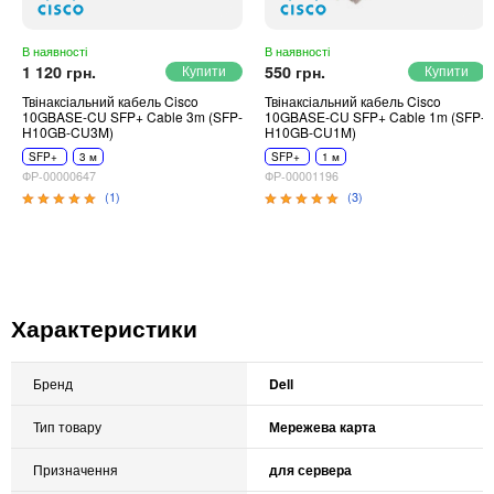
В наявності
В наявності
1 120 грн.
550 грн.
Твінаксіальний кабель Cisco
Твінаксіальний кабель Cisco
10GBASE-CU SFP+ Cable 3m (SFP-
10GBASE-CU SFP+ Cable 1m (SFP-
H10GB-CU3M)
H10GB-CU1M)
SFP+
3 м
SFP+
1 м
ФР-00000647
ФР-00001196
(1)
(3)
Характеристики
Бренд
Dell
Тип товару
Мережева карта
Призначення
для сервера