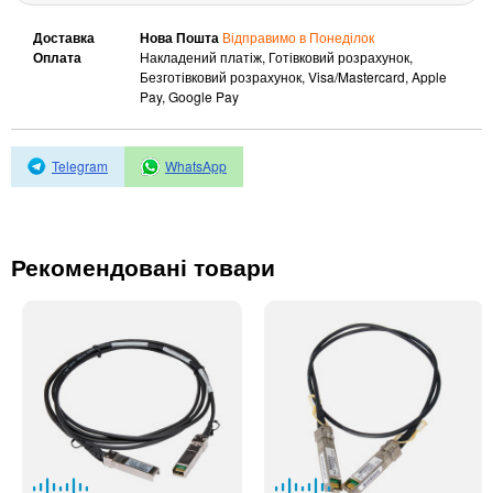
Автоматичні вимикачі
Інвертори напруги
Доставка
Нова Пошта
Відправимо в Понеділок
Оплата
Накладений платіж, Готівковий розрахунок,
Акумулятори для ДБЖ
Безготівковий розрахунок, Visa/Mastercard, Apple
Pay, Google Pay
Telegram
WhatsApp
Рекомендовані товари