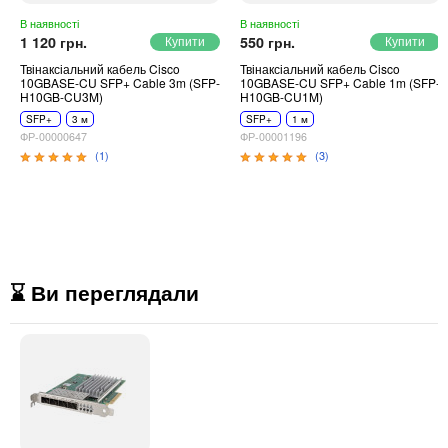
В наявності
В наявності
1 120 грн.
550 грн.
Твінаксіальний кабель Cisco
Твінаксіальний кабель Cisco
10GBASE-CU SFP+ Cable 3m (SFP-
10GBASE-CU SFP+ Cable 1m (SFP-
H10GB-CU3M)
H10GB-CU1M)
SFP+
3 м
SFP+
1 м
ФР-00000647
ФР-00001196
(1)
(3)
⌛ Ви переглядали