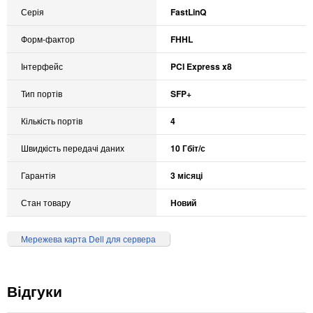
Серія
FastLinQ
Форм-фактор
FHHL
Інтерфейс
PCI Express x8
Тип портів
SFP+
Кількість портів
4
Швидкість передачі даних
10 Гбіт/с
Гарантія
3 місяці
Стан товару
Новий
Мережева карта Dell для сервера
Відгуки