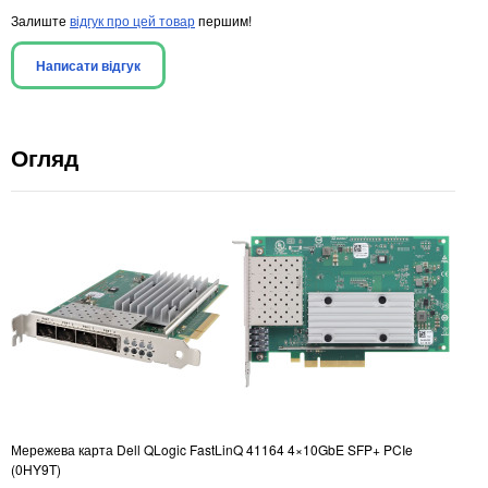
Залиште
відгук про цей товар
першим!
Написати відгук
Огляд
Мережева карта Dell QLogic FastLinQ 41164 4×10GbE SFP+ PCIe
(0HY9T)