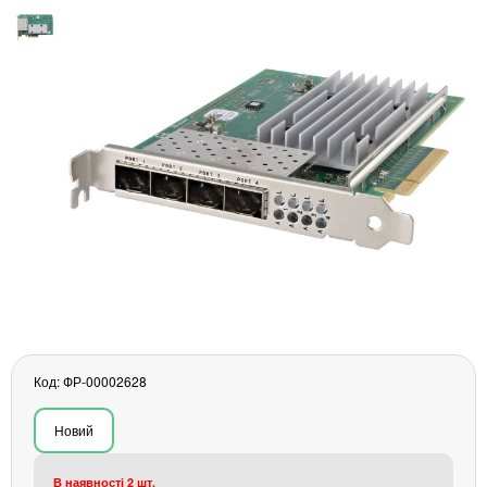
Материнські плати
Жорсткі диски та SSD
SAS диски
SATA диски
NVMe диски
Відеокарти
Блоки живлення
Контролери RAID
Кулери та системи охолодження
Корпуси
Кошики та салазки для жорстких дисків
Рейки та кріплення
Інші комплектуючі
Заглушки для корпусів
Код: ФР-00002628
Мережеве обладнання
Новий
Маршрутизатори та комутатори
Мережеві карти
В наявності 2 шт.
Wi-Fi і Bluetooth адаптери