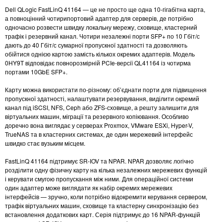
Dell QLogic FastLinQ 41164 — це не просто ще одна 10-гігабітна карта,
а повноцінний чотирипортовий адаптер для серверів, де потрібно
одночасно розвести швидку локальну мережу, сховище, кластерний
трафік і резервний канал. Чотири незалежні порти SFP+ по 10 Гбіт/с
дають до 40 Гбіт/с сумарної пропускної здатності та дозволяють
обійтися однією картою замість кількох окремих адаптерів. Модель
0HY9T відповідає повнорозмірній PCIe-версії QL41164 із чотирма
портами 10GbE SFP+.
Карту можна використати по-різному: об’єднати порти для підвищення
пропускної здатності, налаштувати резервування, виділити окремий
канал під iSCSI, NFS, Ceph або ZFS-сховище, а решту залишити для
віртуальних машин, міграції та резервного копіювання. Особливо
доречно вона виглядає у серверах Proxmox, VMware ESXi, Hyper-V,
TrueNAS та в кластерних системах, де один мережевий інтерфейс
швидко стає вузьким місцем.
FastLinQ 41164 підтримує SR-IOV та NPAR. NPAR дозволяє логічно
розділити одну фізичну карту на кілька незалежних мережевих функцій
і керувати смугою пропускання між ними. Для операційної системи
один адаптер може виглядати як набір окремих мережевих
інтерфейсів — зручно, коли потрібно відокремити керування сервером,
трафік віртуальних машин, сховище та кластерну синхронізацію без
встановлення додаткових карт. Серія підтримує до 16 NPAR-функцій