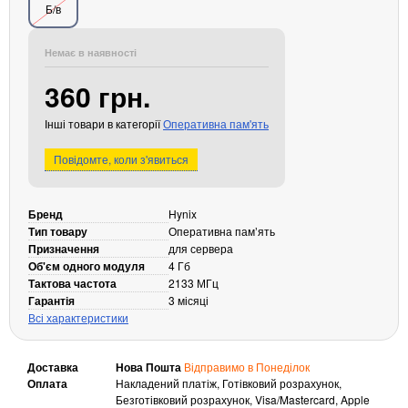
Б/в
Кабелі та роз'єми
Аксесуари
Немає в наявності
Хаби і кардридери
360 грн.
Фильтри та стабілізатори
Інші товари в категорії
Оперативна пам'ять
Павербанки
Кабелі, роз'єми, перехідники
Повідомте, коли з'явиться
Аксесуари для ноутбуків
Акумулятори
Бренд
Hynix
Зовнішні блоки живлення
Тип товару
Оперативна памʼять
Периферійні пристрої
Призначення
для сервера
Об'єм одного модуля
4 Гб
Монітори
Тактова частота
2133 МГц
Клавіатури, миші, комплекти
Гарантія
3 місяці
Всі характеристики
Відеоспостереження
IP-камери
Доставка
Нова Пошта
Відправимо в Понеділок
Автономне живлення
Оплата
Накладений платіж, Готівковий розрахунок,
Безготівковий розрахунок, Visa/Mastercard, Apple