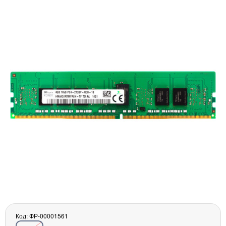
Материнські плати
Жорсткі диски та SSD
SAS диски
SATA диски
NVMe диски
Відеокарти
Блоки живлення
Контролери RAID
Кулери та системи охолодження
Корпуси
Кошики та салазки для жорстких дисків
Рейки та кріплення
Інші комплектуючі
Заглушки для корпусів
Мережеве обладнання
Маршрутизатори та комутатори
Мережеві карти
Код: ФР-00001561
Wi-Fi і Bluetooth адаптери