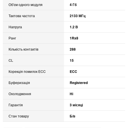
Об'єм одного модуля
4 Гб
Тактова частота
2133 МГц
Напруга
1.2 В
Ранг
1Rx8
Кількість контактів
288
CL
15
Корекція помилок ECC
ECC
Буферизація
Registered
Охолодження
Ні
Гарантія
3 місяці
Стан товару
Б/в