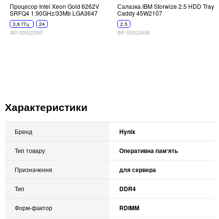
Процесор Intel Xeon Gold 6262V
Салазка IBM Storwize 2.5 HDD Tray
SRFQ4 1.90GHz/33Mb LGA3647
Caddy 45W2107
3,6 ГГц
24
2.5
ФР-00002593
ФР-00002406
Характеристики
Бренд
Hynix
Тип товару
Оперативна памʼять
Призначення
для сервера
Тип
DDR4
Форм-фактор
RDIMM