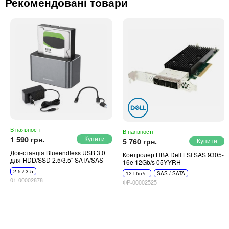
Рекомендовані товари
В наявності
В наявності
1 590 грн.
5 760 грн.
Док-станція Blueendless USB 3.0
Контролер HBA Dell LSI SAS 9305-
для HDD/SSD 2.5/3.5" SATA/SAS
16e 12Gb/s 05YYRH
2.5 / 3.5
12 Гбіт/с
SAS / SATA
01-00002878
ФР-00002525