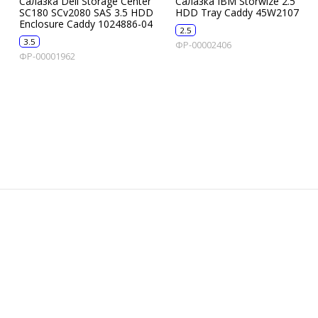
Салазка Dell Storage Center
Салазка IBM Storwize 2.5
SC180 SCv2080 SAS 3.5 HDD
HDD Tray Caddy 45W2107
Enclosure Caddy 1024886-04
2.5
3.5
ФР-00002406
ФР-00001962