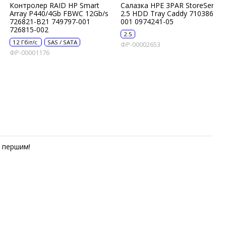
Контролер RAID HP Smart
Салазка HPE 3PAR StoreServ
Array P440/4Gb FBWC 12Gb/s
2.5 HDD Tray Caddy 710386-
726821-B21 749797-001
001 0974241-05
726815-002
2.5
12 Гбіт/с
SAS / SATA
ФР-00002653
ФР-00001176
першим!