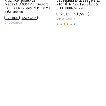
RAID-контролер LSI
Серверний диск Seagate Exos
MegaRAID 9361-16i 16-Port
X10 10Tb 7.2K 12G SAS 3.5
SAS/SATA 12Gb/s PCIe 3.0 x8
(ST10000NM0226)
з батареєю
3.5"
10 Тб
SAS 3
12 Гбіт/с
SAS / SATA
ФР-00001831
01-00002905
(3)