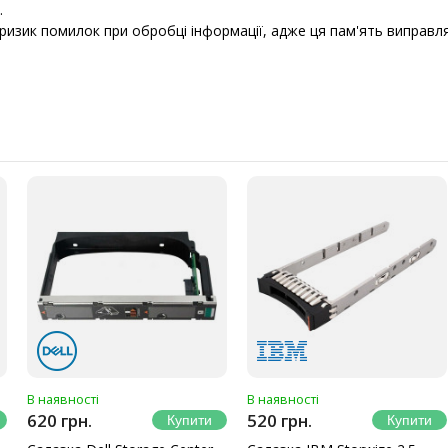
.
изик помилок при обробці інформації, адже ця пам'ять виправл
В наявності
В наявності
620 грн.
520 грн.