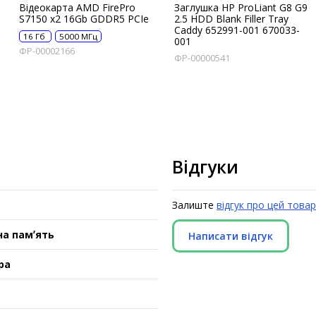
Відеокарта AMD FirePro
Заглушка HP ProLiant G8 G9
S7150 x2 16Gb GDDR5 PCIe
2.5 HDD Blank Filler Tray
Caddy 652991-001 670033-
16 Гб
5000 МГц
001
ФР-00002166
ФР-00000541
Відгуки
Залиште
відгук про цей товар
а памʼять
Написати відгук
ра