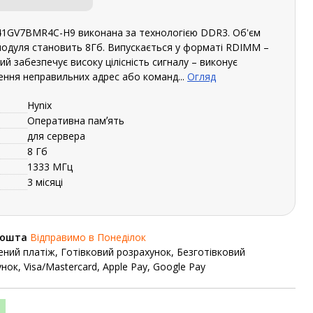
41GV7BMR4C-H9 виконана за технологією DDR3. Об'єм
модуля становить 8Гб. Випускається у форматі RDIMM –
й забезпечує високу цілісність сигналу – виконує
ення неправильних адрес або команд...
Огляд
Hynix
Оперативна памʼять
для сервера
8 Гб
1333 МГц
3 місяці
Пошта
Відправимо в Понеділок
ний платіж, Готівковий розрахунок, Безготівковий
нок, Visa/Mastercard, Apple Pay, Google Pay