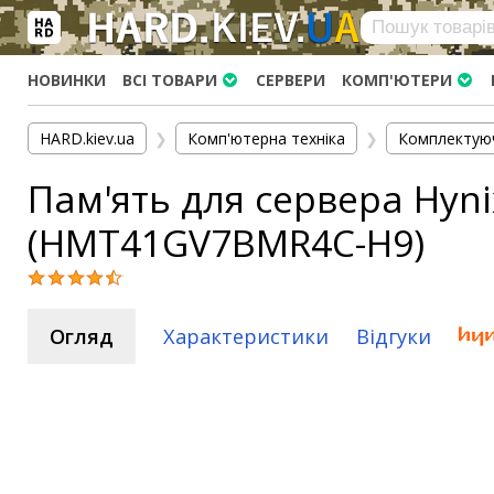
×
Вхід
|
Реєстрація
(097)-938-03-73
Telegram
WhatsApp
НОВИНКИ
ВСІ ТОВАРИ
СЕРВЕРИ
КОМП'ЮТЕРИ
HARD.KIEV.UA
HARD.kiev.ua
❯
Комп'ютерна техніка
❯
Комплектую
Послуги
Пам'ять для сервера Hyni
Повернення / Обмін
Доставка та оплата
(HMT41GV7BMR4C-H9)
Комп'ютери
Ноутбуки
Моноблоки
Огляд
Характеристики
Відгуки
Персональні комп'ютери
Сервери
Комплектуючі
Процесори (CPU)
Оперативна пам'ять