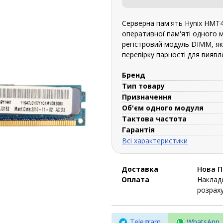
Серверна пам'ять Hynix HMT
оперативної пам'яті одного 
регістровий модуль DIMM, яки
перевірку парності для виявл
Бренд
Тип товару
Призначення
Об'єм одного модуля
Тактова частота
Гарантія
Всі характеристики
Доставка
Нова 
Оплата
Накладе
розраху
Telegram
WhatsApp