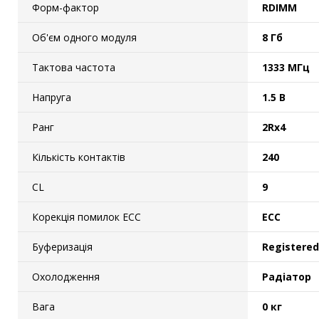
Форм-фактор
RDIMM
Об'єм одного модуля
8 Гб
Тактова частота
1333 МГц
Напруга
1.5 В
Ранг
2Rx4
Кількість контактів
240
CL
9
Корекція помилок ECC
ECC
Буферизація
Registered
Охолодження
Радіатор
Вага
0 кг