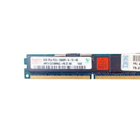
Материнські плати
Жорсткі диски та SSD
SAS диски
SATA диски
NVMe диски
Відеокарти
Блоки живлення
Контролери RAID
Кулери та системи охолодження
Корпуси
Кошики та салазки для жорстких дисків
Рейки та кріплення
Інші комплектуючі
Заглушки для корпусів
Мережеве обладнання