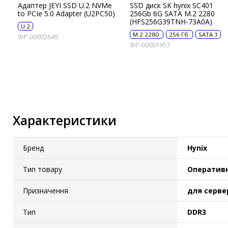
Адаптер JEYI SSD U.2 NVMe
SSD диск SK hynix SC401
IP-камери
to PCIe 5.0 Adapter (U2PC50)
256Gb 6G SATA M.2 2280
(HFS256G39TNH-73A0A)
U.2
Автономне живлення
M.2 2280
256 Гб
SATA 3
ФР-00002649
ФР-00001957
Автоматичні вимикачі
Інвертори напруги
Акумулятори для ДБЖ
Характеристики
Бренд
Hynix
Тип товару
Оперативн
Призначення
для серве
Тип
DDR3