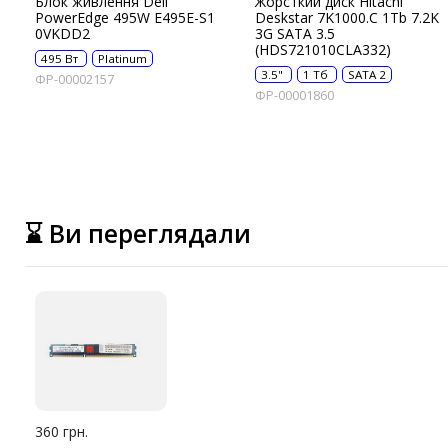
Блок живлення Dell
Жорсткий диск Hitachi
PowerEdge 495W E495E-S1
Deskstar 7K1000.C 1Tb 7.2K
0VKDD2
3G SATA 3.5
(HDS721010CLA332)
495 Вт
Platinum
3.5"
1 Тб
SATA 2
ФР-00002157
ФР-00001860
⌛ Ви переглядали
360 грн.