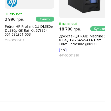
В наявності
2 990 грн.
В наявності
Рейки HP Proliant 2U DL380e
18 700 грн.
DL380p G8 Rail Kit 679364-
001 682961-003
Док-станція RAID Machine 3.5
8 Bay 12G SAS/SATA Hard
ФР-00000451
Drive Enclosure (J0812T)
3.5
ФР-00001310