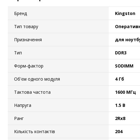
Бренд
Kingston
Тип товару
Оперативн
Призначення
для ноутб
Тип
DDR3
Форм-фактор
SODIMM
Об'єм одного модуля
4 Гб
Тактова частота
1600 МГц
Напруга
1.5 В
Ранг
2Rx8
Кількість контактів
204