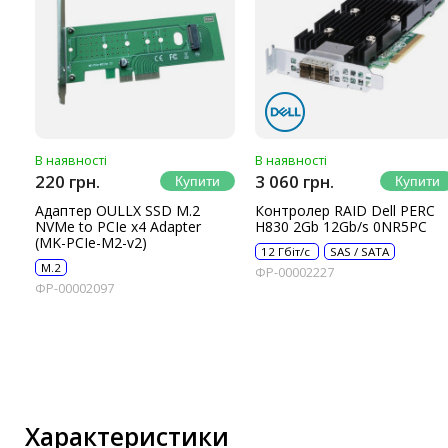
IP-камери
Автономне живлення
Автоматичні вимикачі
Інвертори напруги
Акумулятори для ДБЖ
В наявності
В наявності
220 грн.
3 060 грн.
Адаптер OULLX SSD M.2
Контролер RAID Dell PERC
NVMe to PCIe x4 Adapter
H830 2Gb 12Gb/s 0NR5PC
(MK-PCIe-M2-v2)
12 Гбіт/с
SAS / SATA
M.2
ФР-00002227
ФР-00002097
Характеристики