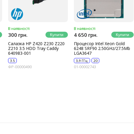
В наявності
В наявності
300 грн.
4 650 грн.
Салазка HP Z420 Z230 Z220
Процесор Intel Xeon Gold
Z210 3.5 HDD Tray Caddy
6248 SRF90 2.50GHz/27.5Mb
640983-001
LGA3647
3.5
3,9 ГГц
20
ФР-00000490
01-00002743