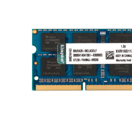
Материнські плати
Жорсткі диски та SSD
SAS диски
SATA диски
NVMe диски
Відеокарти
Блоки живлення
Контролери RAID
Кулери та системи охолодження
Корпуси
Кошики та салазки для жорстких дисків
Рейки та кріплення
Інші комплектуючі
Заглушки для корпусів
Мережеве обладнання