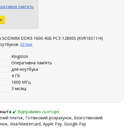
ративна пам'ять
я
n SODIMM DDR3-1600 4Gb PC3-12800S (KVR16S11/4)
оутбуков.
Огляд
Kingston
Оперативна памʼять
для ноутбука
4 Гб
1600 МГц
3 місяці
Пошта
✔️ Відправимо сьогодні
ний платіж, Готівковий розрахунок, Безготівковий
нок, Visa/Mastercard, Apple Pay, Google Pay