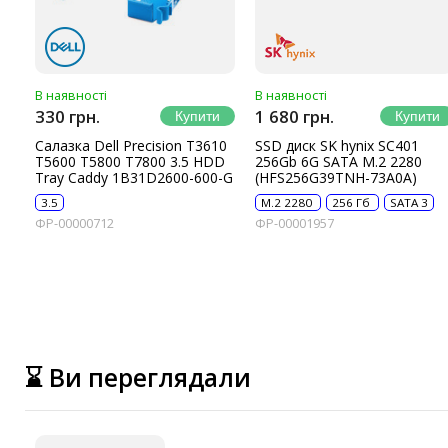
В наявності
В наявності
330 грн.
1 680 грн.
Салазка Dell Precision T3610
SSD диск SK hynix SC401
T5600 T5800 T7800 3.5 HDD
256Gb 6G SATA M.2 2280
Tray Caddy 1B31D2600-600-G
(HFS256G39TNH-73A0A)
3.5
M.2 2280
256 Гб
SATA 3
ФР-00000712
ФР-00001957
⌛ Ви переглядали