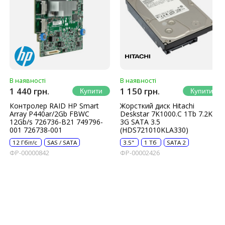
В наявності
В наявності
1 440 грн.
1 150 грн.
Контролер RAID HP Smart
Жорсткий диск Hitachi
Array P440ar/2Gb FBWC
Deskstar 7K1000.C 1Tb 7.2K
12Gb/s 726736-B21 749796-
3G SATA 3.5
001 726738-001
(HDS721010KLA330)
12 Гбіт/с
SAS / SATA
3.5"
1 Тб
SATA 2
ФР-00000842
ФР-00002426