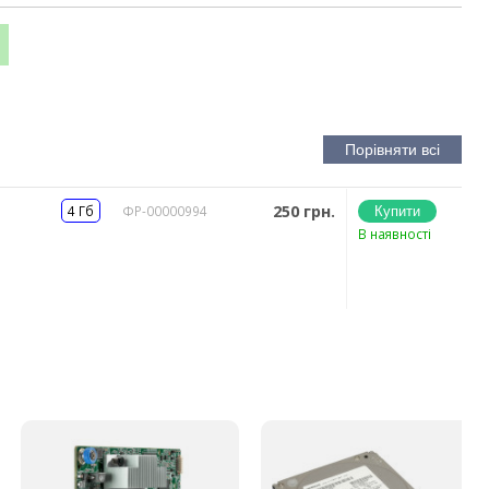
250 грн.
4 Гб
ФР-00000994
В наявності