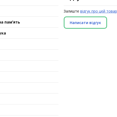
Залиште
відгук про цей товар
а памʼять
Написати відгук
ука