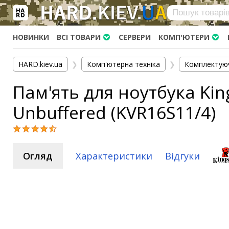
×
Вхід
|
Реєстрація
(097)-938-03-73
Telegram
WhatsApp
НОВИНКИ
ВСІ ТОВАРИ
СЕРВЕРИ
КОМП'ЮТЕРИ
HARD.KIEV.UA
HARD.kiev.ua
❯
Комп'ютерна техніка
❯
Комплектую
Послуги
Пам'ять для ноутбука Ki
Повернення / Обмін
Доставка та оплата
Unbuffered (KVR16S11/4)
Комп'ютери
Ноутбуки
Моноблоки
Огляд
Характеристики
Відгуки
Персональні комп'ютери
Сервери
Комплектуючі
Процесори (CPU)
Оперативна пам'ять