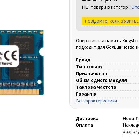
Інші товари в категорії
Опе
Повідомте, коли з'явитьс
Оперативная память Kingsto
подходит для большинства н
Бренд
Тип товару
Призначення
Об'єм одного модуля
Тактова частота
Гарантія
Всі характеристики
Доставка
Нова 
Оплата
Накладе
розраху