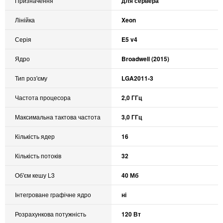
Призначення
для сервера
Лінійка
Xeon
Серія
E5 v4
Ядро
Broadwell (2015)
Тип роз'єму
LGA2011-3
Частота процесора
2,0 ГГц
Максимальна тактова частота
3,0 ГГц
Кількість ядер
16
Кількість потоків
32
Об'єм кешу L3
40 Мб
Інтегроване графічне ядро
ні
Розрахункова потужність
120 Вт