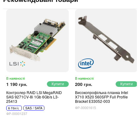
В наявності
В наявності
1 190 грн.
200 грн.
Контролер RAID LSI MegaRAID
Високопрофільна планка Intel
SAS 9271CV-8i 1Gb 6Gb/s L3-
X710 X520 560SFP Full Profile
25413
Bracket E33052-003
ФР-00001615
6 Гбіт/с
SAS / SATA
ФР-00001237