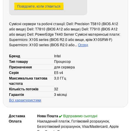
Повідомте, коли з'явиться
Кабелі та роз'єми
Аксесуари
Сумісні сервери та робочі станції: Dell: Precision T5810 (BIOS A12
Хаби і кардридери
або вище) Dell: T7810 (BIOS A12 або вище) Dell: T7910 (BIOS A12
Фильтри та стабілізатори
або вище) Dell: PowerEdge T440 Server Сумісні материнські плати:
Supermicro: X10S series (BIOS R2.0 або вище, крім X10SRW-F)
Павербанки
Supermicro: X10D series (BIOS R2.0 або...
Огляд
Кабелі, роз'єми, перехідники
Аксесуари для ноутбуків
Бренд
Intel
Тип товару
Процесор
Акумулятори
Призначення
для сервера
Зовнішні блоки живлення
Серія
E5 v4
Максимальна тактова
3,0 ГГц
Периферійні пристрої
частота
Монітори
Кількість потоків
32
Гарантія
3 місяці
Клавіатури, миші, комплекти
Всі характеристики
Відеоспостереження
IP-камери
Доставка
Нова Пошта
✔️ Відправимо сьогодні
Оплата
Накладений платіж, Готівковий розрахунок,
Автономне живлення
Безготівковий розрахунок, Visa/Mastercard, Apple