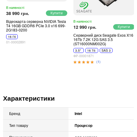
В наявності
38 990 грн.
Відеокарта серверна NVIDIA Tesla
В наявності
T4 16GB GDDR6 PCIe 3.0 x16 699-
12 990 грн.
2G183-0200
Серверний диск Seagate Exos X16
16 Гб
16Tb 7.2K 12G SAS 3.5
01-00002891
(ST16000NM002G)
3.5"
16 Тб
SAS 3
ФР-00001871
(1)
Характеристики
Бренд
Intel
Тип товару
Процесор