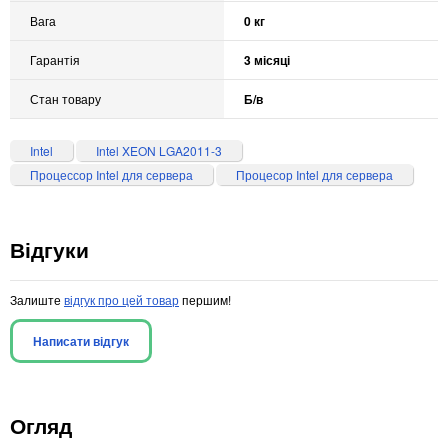
Вага
0 кг
Гарантія
3 місяці
Стан товару
Б/в
Intel
Intel XEON LGA2011-3
Процессор Intel для сервера
Процесор Intel для сервера
Відгуки
Залиште
відгук про цей товар
першим!
Написати відгук
Огляд