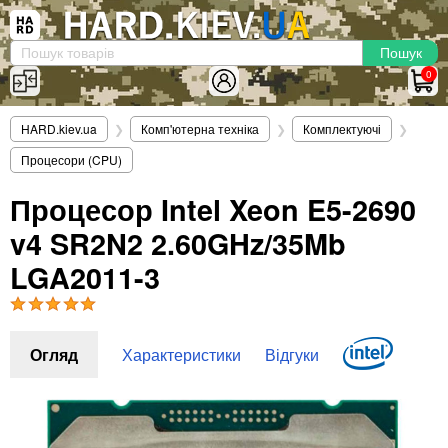
×
Вхід
|
Реєстрація
(097)-938-03-73
Telegram
WhatsApp
0
HARD.KIEV.UA
HARD.kiev.ua
❯
Комп'ютерна техніка
❯
Комплектуючі
❯
Послуги
Процесори (CPU)
Повернення / Обмін
Доставка та оплата
Процесор Intel Xeon E5-2690
v4 SR2N2 2.60GHz/35Mb
Комп'ютери
Ноутбуки
LGA2011-3
Моноблоки
Персональні комп'ютери
Сервери
Огляд
Характеристики
Відгуки
Комплектуючі
Процесори (CPU)
Оперативна пам'ять