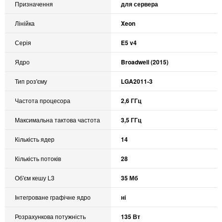
Призначення
для сервера
Лінійка
Xeon
Серія
E5 v4
Ядро
Broadwell (2015)
Тип роз'єму
LGA2011-3
Частота процесора
2,6 ГГц
Максимальна тактова частота
3,5 ГГц
Кількість ядер
14
Кількість потоків
28
Об'єм кешу L3
35 Мб
Інтегроване графічне ядро
ні
Розрахункова потужність
135 Вт