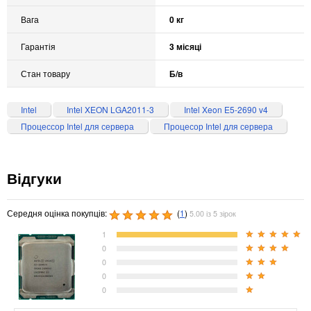
Вага
0 кг
Гарантія
3 місяці
Стан товару
Б/в
Intel
Intel XEON LGA2011-3
Intel Xeon E5-2690 v4
Процессор Intel для сервера
Процесор Intel для сервера
Відгуки
Середня оцінка покупців:
(
1
)
5.00 із 5 зірок
1
0
0
0
0