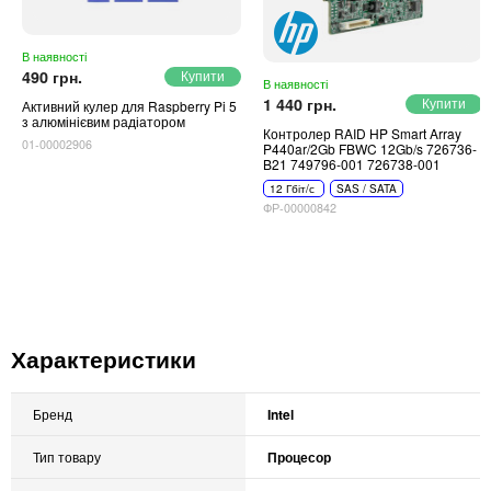
В наявності
490 грн.
В наявності
1 440 грн.
Активний кулер для Raspberry Pi 5
з алюмінієвим радіатором
Контролер RAID HP Smart Array
01-00002906
P440ar/2Gb FBWC 12Gb/s 726736-
B21 749796-001 726738-001
12 Гбіт/с
SAS / SATA
ФР-00000842
Характеристики
Бренд
Intel
Тип товару
Процесор