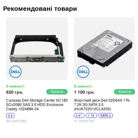
Рекомендовані товари
В наявності
В наявності
620 грн.
1 100 грн.
Салазка Dell Storage Center SC180
Жорсткий диск Dell 02D64X 1Tb
SCv2080 SAS 3.5 HDD Enclosure
7.2K 3G SATA 3.5
Caddy 1024886-04
(HUA722010CLA330)
3.5
3.5"
1 Тб
SATA 2
ФР-00001962
01-00002729