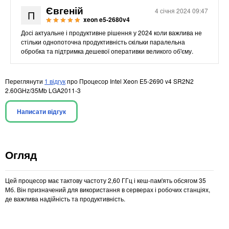
Євгеній
4 січня 2024 09:47
П
xeon e5-2680v4
Досі актуальне і продуктивне рішення у 2024 коли важлива не
стільки однопоточна продуктивність скільки паралельна
обробка та підтримка дешевої оперативки великого об'єму.
Переглянути
1 відгук
про Процесор Intel Xeon E5-2690 v4 SR2N2
2.60GHz/35Mb LGA2011-3
Написати відгук
Огляд
Цей процесор має тактову частоту 2,60 ГГц і кеш-пам'ять обсягом 35
Мб. Він призначений для використання в серверах і робочих станціях,
де важлива надійність та продуктивність.