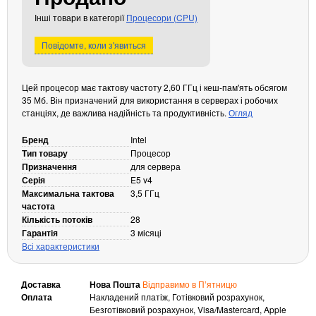
Кабелі та роз'єми
Інші товари в категорії
Процесори (CPU)
Аксесуари
Повідомте, коли з'явиться
Хаби і кардридери
Фильтри та стабілізатори
Цей процесор має тактову частоту 2,60 ГГц і кеш-пам'ять обсягом
Павербанки
35 Мб. Він призначений для використання в серверах і робочих
станціях, де важлива надійність та продуктивність.
Огляд
Кабелі, роз'єми, перехідники
Аксесуари для ноутбуків
Бренд
Intel
Акумулятори
Тип товару
Процесор
Призначення
для сервера
Зовнішні блоки живлення
Серія
E5 v4
Периферійні пристрої
Максимальна тактова
3,5 ГГц
частота
Монітори
Кількість потоків
28
Клавіатури, миші, комплекти
Гарантія
3 місяці
Всі характеристики
Відеоспостереження
IP-камери
Доставка
Нова Пошта
Відправимо в Пʼятницю
Автономне живлення
Оплата
Накладений платіж, Готівковий розрахунок,
Безготівковий розрахунок, Visa/Mastercard, Apple