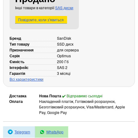
Кабелі та роз'єми
Інші товари в категорії
SAS диски
Аксесуари
Повідомте, коли з'явиться
Хаби і кардридери
Фильтри та стабілізатори
Бренд
SanDisk
Павербанки
Тип товару
SSD диск
Кабелі, роз'єми, перехідники
Призначення
для сервера
Серія
Optimus
Аксесуари для ноутбуків
Ємність
200 Гб
Акумулятори
Інтерфейс
SAS 2
Зовнішні блоки живлення
Гарантія
3 місяці
Всі характеристики
Периферійні пристрої
Монітори
Доставка
Нова Пошта
✔️ Відправимо сьогодні
Клавіатури, миші, комплекти
Оплата
Накладений платіж, Готівковий розрахунок,
Безготівковий розрахунок, Visa/Mastercard, Apple
Відеоспостереження
Pay, Google Pay
IP-камери
Автономне живлення
Telegram
WhatsApp