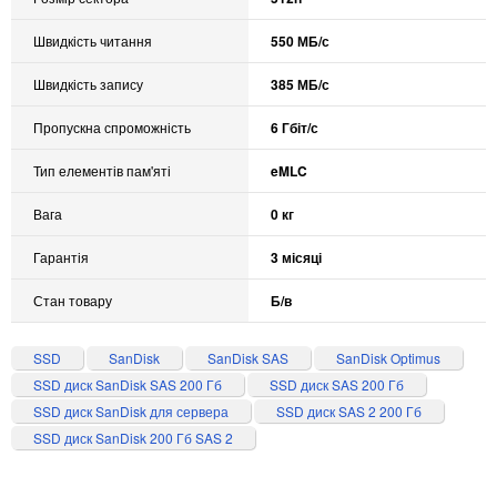
Швидкість читання
550 МБ/с
Швидкість запису
385 МБ/с
Пропускна спроможність
6 Гбіт/с
Тип елементів пам'яті
eMLC
Вага
0 кг
Гарантія
3 місяці
Стан товару
Б/в
SSD
SanDisk
SanDisk SAS
SanDisk Optimus
SSD диск SanDisk SAS 200 Гб
SSD диск SAS 200 Гб
SSD диск SanDisk для сервера
SSD диск SAS 2 200 Гб
SSD диск SanDisk 200 Гб SAS 2