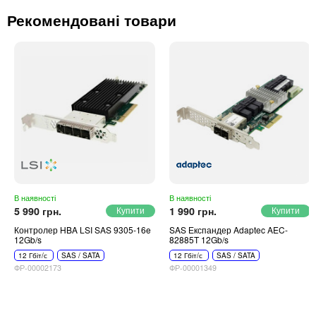
Рекомендовані товари
В наявності
В наявності
5 990 грн.
1 990 грн.
Контролер HBA LSI SAS 9305-16e
SAS Експандер Adaptec AEC-
12Gb/s
82885T 12Gb/s
12 Гбіт/с
SAS / SATA
12 Гбіт/с
SAS / SATA
ФР-00002173
ФР-00001349