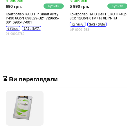
В наявності
В наявності
690 грн.
5 990 грн.
Контролер RAID HP Smart Array
Контролер RAID Dell PERC H740p
P430 6Gb/s 698529-B21 729635-
8Gb 12Gb/s 01M71J 0DPNHJ
001 698547-001
12 Гбіт/с
SAS / SATA
6 Гбіт/с
SAS / SATA
ФР-00001563
01-00002762
⌛ Ви переглядали