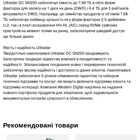
Ultrastar DC SN200 забезпечує ємність до 7,68 ТБ в обох форм-
факторах для запису на 1 диск на день (DW/D) і 6,4 ТБ для 3 рейтингів
витривалості DW/D. Насправді, це сімейство продуктів із об’ємом 7,68
ТБ забезпечує найвищу щільність як у форм-факторах 2,5-дюймових
U.2, так і в платі розширення HH-HL (AIC) серед NVMe-сумісних
пристроїв на момент появи на ринку, забезпечуючи швидкий доступ
ще більше даних.
Якість і надійність Ultrastar
Твердотільні накопичувачі Ultrastar DC SN200 продовжують
багаторічну традицію лідерства компанії в продуктивності та
надійності. Збалансоване поєднання нових і перевірених технологій
забезпечує високу надійність і доступність даних клієнтів. Накопичувачі
Ultrastar забезпечені 5-річною обмеженою гарантією та набором
технічної підтримки та послуг, які можуть включати підтримку клієнта та
підтримку інтеграції. Компанія Western Digital націлена на надання
повного портфоліо продуктів для зберігання, щоб задовольнити
монументальні потреби сучасності в обчисленнях.
Рекомендовані товари