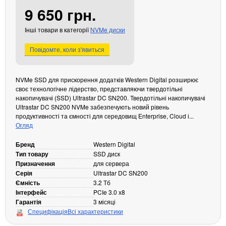
9 650 грн.
Кабелі та роз'єми
Аксесуари
Інші товари в категорії
NVMe диски
Хаби і кардридери
Повідомте, коли з'явиться
Фильтри та стабілізатори
Павербанки
NVMe SSD для прискорення додатків Western Digital розширює
Кабелі, роз'єми, перехідники
своє технологічне лідерство, представляючи твердотільні
Аксесуари для ноутбуків
накопичувачі (SSD) Ultrastar DC SN200. Твердотільні накопичувачі
Акумулятори
Ultrastar DC SN200 NVMe забезпечують новий рівень
продуктивності та ємності для середовищ Enterprise, Cloud і...
Зовнішні блоки живлення
Огляд
Периферійні пристрої
Бренд
Western Digital
Монітори
Тип товару
SSD диск
Призначення
для сервера
Клавіатури, миші, комплекти
Серія
Ultrastar DC SN200
Відеоспостереження
Ємність
3.2 Тб
Інтерфейс
PCIe 3.0 x8
IP-камери
Гарантія
3 місяці
Специфікація
Всі характеристики
Автономне живлення