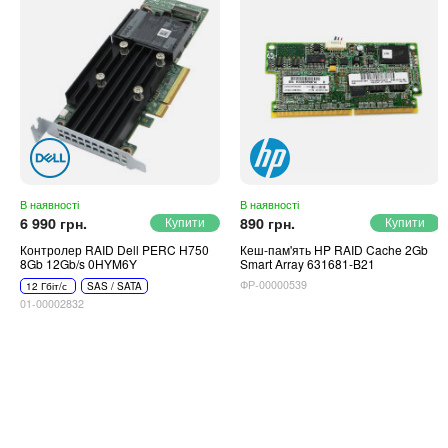
В наявності
В наявності
6 990 грн.
890 грн.
Контролер RAID Dell PERC H750
Кеш-пам'ять HP RAID Cache 2Gb
8Gb 12Gb/s 0HYM6Y
Smart Array 631681-B21
ФР-00000539
12 Гбіт/с
SAS / SATA
01-00002832