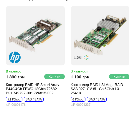
В наявності
В наявності
1 890 грн.
1 190 грн.
Контролер RAID HP Smart Array
Контролер RAID LSI MegaRAID
P440/4Gb FBWC 12Gb/s 726821-
SAS 9271CV-8i 1Gb 6Gb/s L3-
B21 749797-001 726815-002
25413
12 Гбіт/с
SAS / SATA
6 Гбіт/с
SAS / SATA
ФР-00001176
ФР-00001237