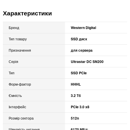
Характеристики
Бренд
Western Digital
Тип товару
SSD диск
Призначення
для сервера
Серія
Ultrastar DC SN200
Тип
SSD PCIe
Форм-фактор
HHHL
Ємність
3.2 Тб
Інтерфейс
PCIe 3.0 x8
Розмір сектора
512n
Швидкість читання
6170 МБ/с