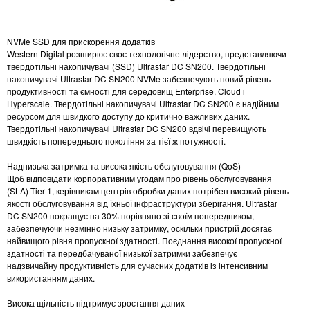
NVMe SSD для прискорення додатків
Western Digital розширює своє технологічне лідерство, представляючи
твердотільні накопичувачі (SSD) Ultrastar DC SN200. Твердотільні
накопичувачі Ultrastar DC SN200 NVMe забезпечують новий рівень
продуктивності та ємності для середовищ Enterprise, Cloud і
Hyperscale. Твердотільні накопичувачі Ultrastar DC SN200 є надійним
ресурсом для швидкого доступу до критично важливих даних.
Твердотільні накопичувачі Ultrastar DC SN200 вдвічі перевищують
швидкість попереднього покоління за тієї ж потужності.
Наднизька затримка та висока якість обслуговування (QoS)
Щоб відповідати корпоративним угодам про рівень обслуговування
(SLA) Tier 1, керівникам центрів обробки даних потрібен високий рівень
якості обслуговування від їхньої інфраструктури зберігання. Ultrastar
DC SN200 покращує на 30% порівняно зі своїм попередником,
забезпечуючи незмінно низьку затримку, оскільки пристрій досягає
найвищого рівня пропускної здатності. Поєднання високої пропускної
здатності та передбачуваної низької затримки забезпечує
надзвичайну продуктивність для сучасних додатків із інтенсивним
використанням даних.
Висока щільність підтримує зростання даних