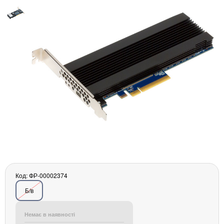
Материнські плати
Жорсткі диски та SSD
SAS диски
SATA диски
NVMe диски
Відеокарти
Блоки живлення
Контролери RAID
Кулери та системи охолодження
Корпуси
Кошики та салазки для жорстких дисків
Рейки та кріплення
Інші комплектуючі
Заглушки для корпусів
Код: ФР-00002374
Мережеве обладнання
Б/в
Маршрутизатори та комутатори
Мережеві карти
Немає в наявності
Wi-Fi і Bluetooth адаптери