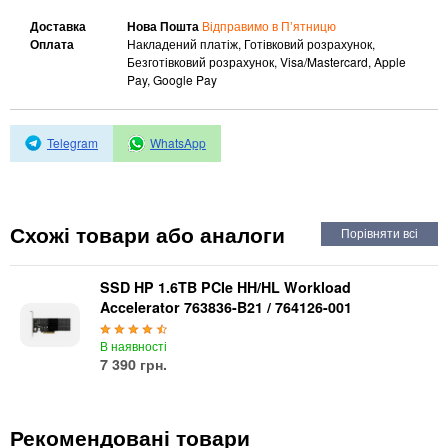
Автоматичні вимикачі
Доставка
Нова Пошта
Відправимо в Пʼятницю
Інвертори напруги
Оплата
Накладений платіж, Готівковий розрахунок,
Акумулятори для ДБЖ
Безготівковий розрахунок, Visa/Mastercard, Apple
Pay, Google Pay
Telegram
WhatsApp
Схожі товари або аналоги
SSD HP 1.6TB PCIe HH/HL Workload
Accelerator 763836-B21 / 764126-001
В наявності
7 390 грн.
Рекомендовані товари