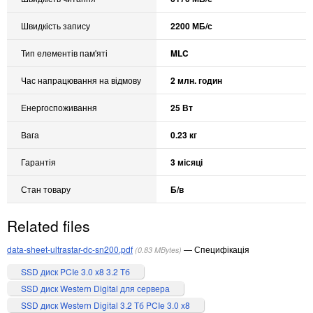
Швидкість запису
2200 МБ/с
Тип елементів пам'яті
MLC
Час напрацювання на відмову
2 млн. годин
Енергоспоживання
25 Вт
Вага
0.23 кг
Гарантія
3 місяці
Стан товару
Б/в
Related files
data-sheet-ultrastar-dc-sn200.pdf
Специфікація
0.83 MBytes
SSD диск PCIe 3.0 x8 3.2 Тб
SSD диск Western Digital для сервера
SSD диск Western Digital 3.2 Тб PCIe 3.0 x8