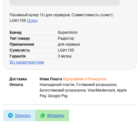
Кабелі та роз'єми
Пасивный кулер 1U для серверов. Совместимость (сокет):
Аксесуари
LGA1155
Огляд
Хаби і кардридери
Бренд
Supermicro
Фильтри та стабілізатори
Тип товару
Радіатор
Павербанки
Призначення
для сервера
Сумісність
LGA1155
Кабелі, роз'єми, перехідники
Гарантія
3 місяці
Аксесуари для ноутбуків
Всі характеристики
Акумулятори
Зовнішні блоки живлення
Доставка
Нова Пошта
Відправимо в Понеділок
Периферійні пристрої
Оплата
Накладений платіж, Готівковий розрахунок,
Безготівковий розрахунок, Visa/Mastercard, Apple
Монітори
Pay, Google Pay
Клавіатури, миші, комплекти
Відеоспостереження
Telegram
WhatsApp
IP-камери
Автономне живлення