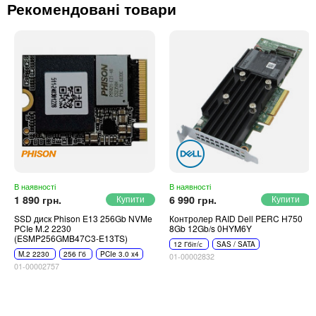
Автоматичні вимикачі
Рекомендовані товари
Інвертори напруги
Акумулятори для ДБЖ
В наявності
В наявності
1 890 грн.
6 990 грн.
SSD диск Phison E13 256Gb NVMe
Контролер RAID Dell PERC H750
PCIe M.2 2230
8Gb 12Gb/s 0HYM6Y
(ESMP256GMB47C3-E13TS)
12 Гбіт/с
SAS / SATA
M.2 2230
256 Гб
PCIe 3.0 x4
01-00002832
01-00002757