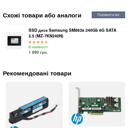
Автоматичні вимикачі
Інвертори напруги
Схожі товари або аналоги
Акумулятори для ДБЖ
SSD диск Samsung SM863a 240Gb 6G SATA
2.5 (MZ-7KN240N)
В наявності
1 890 грн.
Рекомендовані товари