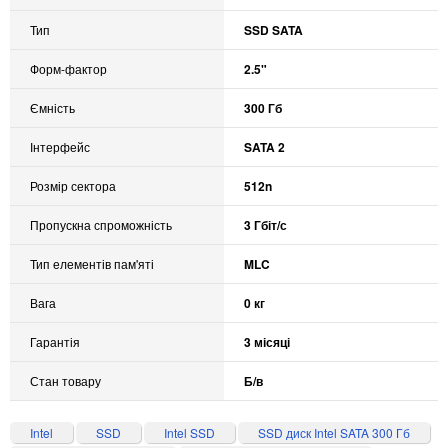
Тип
SSD SATA
Форм-фактор
2.5"
Ємність
300 Гб
Інтерфейс
SATA 2
Розмір сектора
512n
Пропускна спроможність
3 Гбіт/с
Тип елементів пам'яті
MLC
Вага
0 кг
Гарантія
3 місяці
Стан товару
Б/в
Intel
SSD
Intel SSD
SSD диск Intel SATA 300 Гб