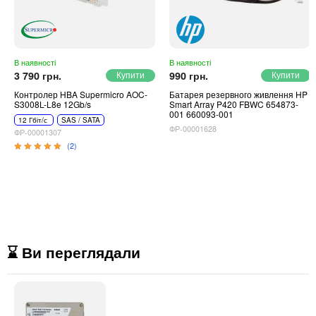
В наявності
В наявності
3 790 грн.
990 грн.
Контролер HBA Supermicro AOC-
Батарея резервного живлення HP
S3008L-L8e 12Gb/s
Smart Array P420 FBWC 654873-
001 660093-001
12 Гбіт/с
SAS / SATA
ФР-00001628
ФР-00001307
(2)
⌛ Ви переглядали