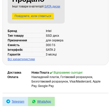
Кабелі та роз'єми
Інші товари в категорії
SATA диски
Аксесуари
Повідомте, коли з'явиться
Хаби і кардридери
Фильтри та стабілізатори
Бренд
Intel
Павербанки
Тип товару
SSD диск
Кабелі, роз'єми, перехідники
Призначення
для сервера
Ємність
300 Гб
Аксесуари для ноутбуків
Інтерфейс
SATA 2
Акумулятори
Гарантія
3 місяці
Зовнішні блоки живлення
Всі характеристики
Периферійні пристрої
Доставка
Нова Пошта
✔️ Відправимо сьогодні
Монітори
Оплата
Накладений платіж, Готівковий розрахунок,
Клавіатури, миші, комплекти
Безготівковий розрахунок, Visa/Mastercard, Apple
Pay, Google Pay
Відеоспостереження
IP-камери
Telegram
WhatsApp
Автономне живлення