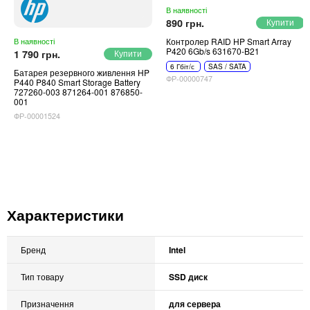
В наявності
890 грн.
Контролер RAID HP Smart Array
В наявності
P420 6Gb/s 631670-B21
1 790 грн.
6 Гбіт/с
SAS / SATA
Батарея резервного живлення HP
ФР-00000747
P440 P840 Smart Storage Battery
727260-003 871264-001 876850-
001
ФР-00001524
Характеристики
Бренд
Intel
Тип товару
SSD диск
Призначення
для сервера