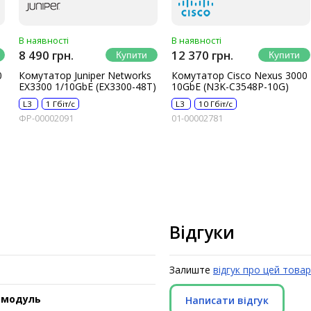
В наявності
В наявності
8 490 грн.
12 370 грн.
0
Комутатор Juniper Networks
Комутатор Cisco Nexus 3000
EX3300 1/10GbE (EX3300-48T)
10GbE (N3K-C3548P-10G)
L3
1 Гбіт/с
L3
10 Гбіт/с
ФР-00002091
01-00002781
Відгуки
Залиште
відгук про цей товар
 модуль
Написати відгук