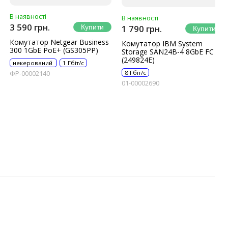
В наявності
В наявності
3 590 грн.
1 790 грн.
Комутатор Netgear Business
Комутатор IBM System
300 1GbE PoE+ (GS305PP)
Storage SAN24B-4 8GbE FC
(249824E)
некерований
1 Гбіт/с
8 Гбіт/с
ФР-00002140
01-00002690