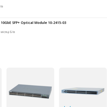
одуль SFP+ 3 місяці Б/в
 10GbE SFP+ Optical Module 10-2415-03
Cisco Оптичний модуль SFP+ 0.1 кг 3 місяці Б/в