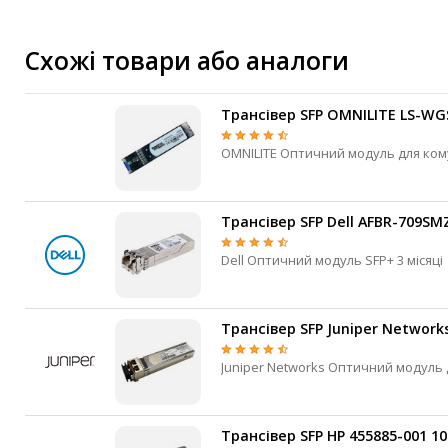
Маршрутизатори та комутатори
Мережеві карти
Схожі товари або аналоги
Wi-Fi і Bluetooth адаптери
Кабелі та роз'єми
Трансівер SFP OMNILITE LS-WGS
Аксесуари
Хаби і кардридери
Фильтри та стабілізатори
Павербанки
Трансівер SFP Dell AFBR-709SM
Кабелі, роз'єми, перехідники
Аксесуари для ноутбуків
Dell Оптичний модуль SFP+ 3 місяці
Акумулятори
Зовнішні блоки живлення
Трансівер SFP Juniper Network
Периферійні пристрої
Монітори
Клавіатури, миші, комплекти
Трансівер SFP HP 455885-001 1
Відеоспостереження