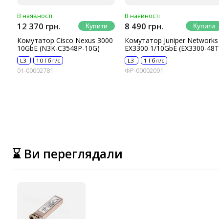
В наявності
В наявності
12 370 грн.
8 490 грн.
Комутатор Cisco Nexus 3000
Комутатор Juniper Networks
10GbE (N3K-C3548P-10G)
EX3300 1/10GbE (EX3300-48T
L3
10 Гбіт/с
L3
1 Гбіт/с
01-00002781
ФР-00002091
⌛ Ви переглядали