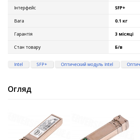
Інтерфейс
SFP+
Вага
0.1 кг
Гарантія
3 місяці
Стан товару
Б/в
Intel
SFP+
Оптический модуль Intel
Оптич
Огляд