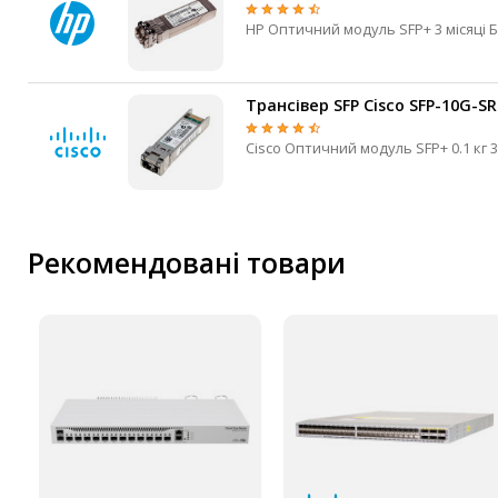
IP-камери
HP Оптичний м
Автономне живлення
Автоматичні вимикачі
Трансівер SFP Cisco SFP-10G-SR
Інвертори напруги
Акумулятори для ДБЖ
Рекомендовані товари