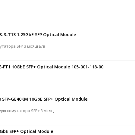
-3-T13 1.25GbE SFP Optical Module
OMNILITE Оптичний модуль для комутатора SFP 3 місяці Б/в
Z-FT1 10GbE SFP+ Optical Module 105-001-118-00
s SFP-GE40KM 10GbE SFP+ Optical Module
Juniper Networks Оптичний модуль для комутатора SFP+ 3 місяці
0GbE SFP+ Optical Module