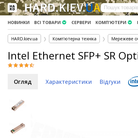
×
Вхід
|
Реєстрація
(097)-938-03-73
Telegram
WhatsApp
НОВИНКИ
ВСІ ТОВАРИ
СЕРВЕРИ
КОМП'ЮТЕРИ
HARD.KIEV.UA
HARD.kiev.ua
❯
Комп'ютерна техніка
❯
Мережеве о
Послуги
Intel Ethernet SFP+ SR Op
Повернення / Обмін
Доставка та оплата
Комп'ютери
Огляд
Характеристики
Відгуки
Ноутбуки
Моноблоки
Персональні комп'ютери
Сервери
Комплектуючі
Процесори (CPU)
Оперативна пам'ять