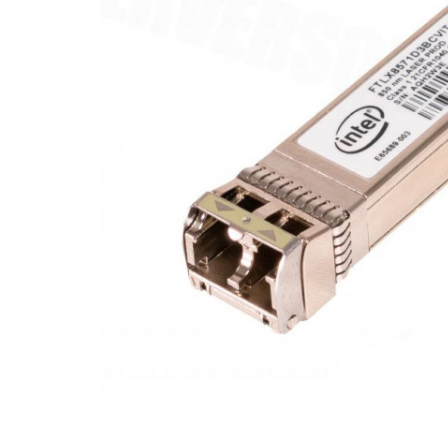
Материнські плати
Жорсткі диски та SSD
SAS диски
SATA диски
NVMe диски
Відеокарти
Блоки живлення
Контролери RAID
Кулери та системи охолодження
Корпуси
Кошики та салазки для жорстких дисків
Рейки та кріплення
Інші комплектуючі
Заглушки для корпусів
Мережеве обладнання