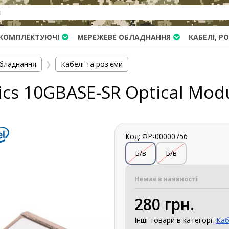
КОМПЛЕКТУЮЧІ
МЕРЕЖЕВЕ ОБЛАДНАННЯ
КАБЕЛІ, Р
бладнання
❯
Кабелі та роз'єми
tics 10GBASE-SR Optical Mo
Код: ФР-00000756
Б/в
Б/в
Немає в наявності
280 грн.
Інші товари в категорії
Каб