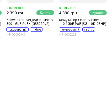
В наявності
В наявності
2 390 грн.
4 390 грн.
Комутатор Netgear Business
Комутатор Cisco Business
)
300 1GbE PoE+ (GS305Pv2)
110 1GbE PoE (SG110D-08HP)
некерований
1 Гбіт/с
некерований
1 Гбіт/с
ФР-00002147
ФР-00002231