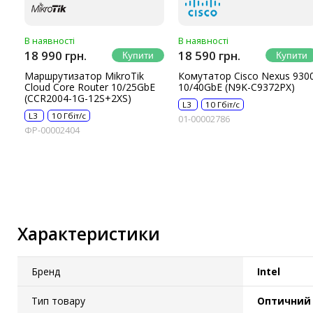
В наявності
В наявності
18 990 грн.
18 590 грн.
Маршрутизатор MikroTik
Комутатор Cisco Nexus 930
Cloud Core Router 10/25GbE
10/40GbE (N9K-C9372PX)
(CCR2004-1G-12S+2XS)
L3
10 Гбіт/с
L3
10 Гбіт/с
01-00002786
ФР-00002404
Характеристики
Бренд
Intel
Тип товару
Оптичний