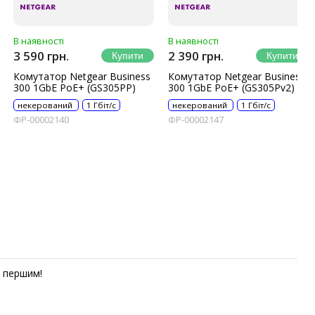
В наявності
В наявності
3 590 грн.
2 390 грн.
Комутатор Netgear Business
Комутатор Netgear Business
300 1GbE PoE+ (GS305PP)
300 1GbE PoE+ (GS305Pv2)
некерований
1 Гбіт/с
некерований
1 Гбіт/с
ФР-00002140
ФР-00002147
першим!