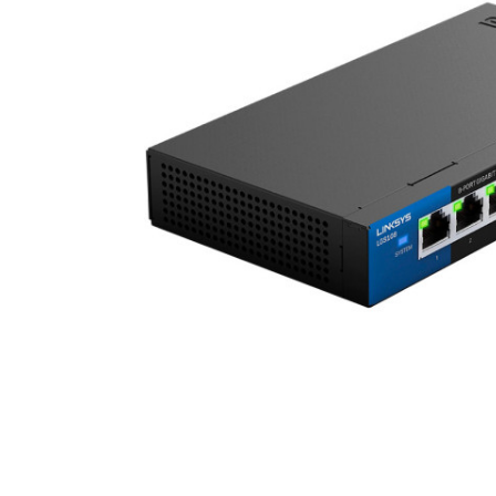
Материнські плати
Жорсткі диски та SSD
SAS диски
SATA диски
NVMe диски
Відеокарти
Блоки живлення
Контролери RAID
Кулери та системи охолодження
Корпуси
Кошики та салазки для жорстких дисків
Рейки та кріплення
Інші комплектуючі
Заглушки для корпусів
Мережеве обладнання