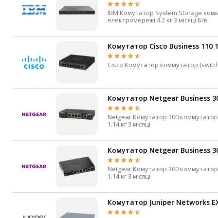
IP-камери
IBM Комутатор System Storage коммутатор (switch) 24 Ні 8 Гбіт/с 24 RJ-45 Так Вбудований Від
електромережі 4.2 кг 3 місяці Б/в
Автономне живлення
Автоматичні вимикачі
Комутатор Cisco Business 110 
Інвертори напруги
Акумулятори для ДБЖ
Комутатор Netgear Business 30
Netgear Комутатор 300 коммутатор (switch) некерований 5 Так 1 Гбіт/с 5 4 Зовнішній Від електромережі
1.14 кг 3 місяці
Комутатор Netgear Business 30
Netgear Комутатор 300 коммутатор (switch) некерований 5 Так 1 Гбіт/с 5 4 Зовнішній Від електромережі
1.14 кг 3 місяці
Комутатор Juniper Networks EX