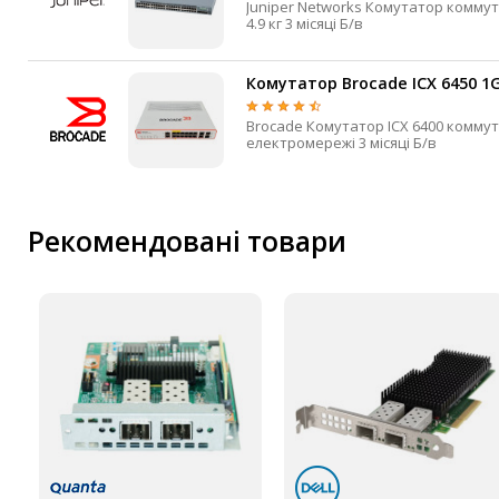
Juniper Networks Комутатор коммутатор (switch) L3 48 Ні 1 Гбіт/с 48 4 Так Вбудований Від електромережі
4.9 кг 3 місяці Б/в
Комутатор Brocade ICX 6450 1G
Brocade Комутатор ICX 6400 коммутатор (switch) L3 12 Так 1 Гбіт/с 12 4 2 Так Вбудований Від
електромережі 3 місяці Б/в
Рекомендовані товари