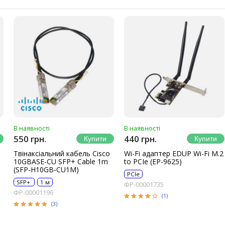
В наявності
В наявності
550 грн.
440 грн.
Твінаксіальний кабель Cisco
Wi-Fi адаптер EDUP Wi-Fi M.2
10GBASE-CU SFP+ Cable 1m
to PCIe (EP-9625)
(SFP-H10GB-CU1M)
PCIe
SFP+
1 м
ФР-00001735
ФР-00001196
(1)
(3)