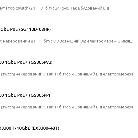
1GbE PoE (SG110D-08HP)
Cisco Комутатор коммутатор (switch) некерований 8 Ні 1 Гбіт/с 8 8 Зовнішній Від електромережі 3 місяці
0 1GbE PoE+ (GS305Pv2)
0 1GbE PoE+ (GS305PP)
3300 1/10GbE (EX3300-48T)