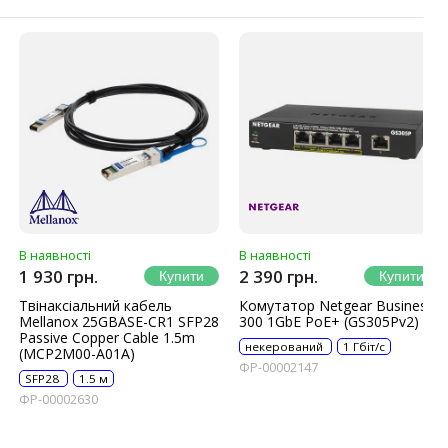
В наявності
В наявності
1 930 грн.
2 390 грн.
Твінаксіальний кабель
Комутатор Netgear Business
Mellanox 25GBASE-CR1 SFP28
300 1GbE PoE+ (GS305Pv2)
Passive Copper Cable 1.5m
некерований
1 Гбіт/с
(MCP2M00-A01A)
ФР-00002147
SFP28
1.5 м
ФР-00002630