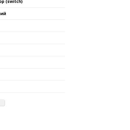
р (switch)
ний