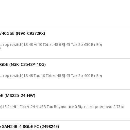
/40GbE (N9K-C9372PX)
ний
0GbE (N3K-C3548P-10G)
bE (MS225-24-HW)
SAN24B-4 8GbE FC (249824E)