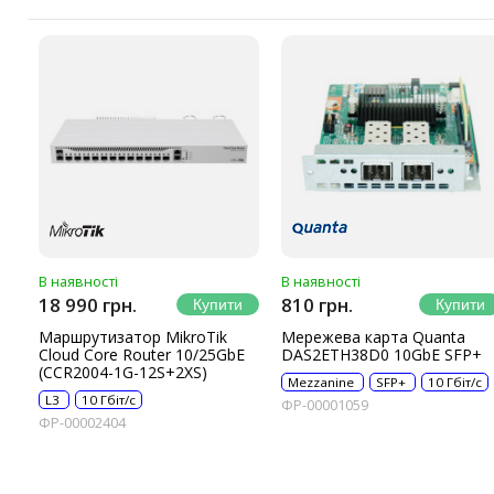
В наявності
В наявності
18 990 грн.
810 грн.
Маршрутизатор MikroTik
Мережева карта Quanta
Cloud Core Router 10/25GbE
DAS2ETH38D0 10GbE SFP+
(CCR2004-1G-12S+2XS)
Mezzanine
SFP+
10 Гбіт/с
L3
10 Гбіт/с
ФР-00001059
ФР-00002404