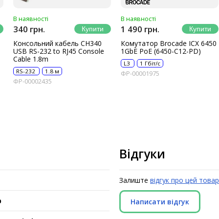
В наявності
В наявності
340 грн.
1 490 грн.
Консольний кабель CH340
Комутатор Brocade ICX 6450
USB RS-232 to RJ45 Console
1GbE PoE (6450-C12-PD)
Cable 1.8m
L3
1 Гбіт/с
RS-232
1.8 м
ФР-00001975
ФР-00002435
Відгуки
Залиште
відгук про цей товар
р
Написати відгук