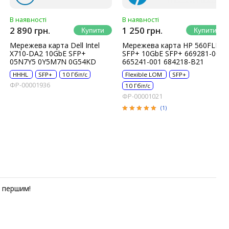
В наявності
В наявності
2 890 грн.
1 250 грн.
Мережева карта Dell Intel
Мережева карта HP 560FLR-
X710-DA2 10GbE SFP+
SFP+ 10GbE SFP+ 669281-001
05N7Y5 0Y5M7N 0G54KD
665241-001 684218-B21
HHHL
SFP+
10 Гбіт/с
Flexible LOM
SFP+
ФР-00001936
10 Гбіт/с
ФР-00001021
(1)
першим!