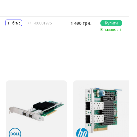
1 490 грн.
1 Гбіт/с
ФР-00001975
В наявності