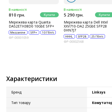
В наявності
В наявності
810 грн.
5 290 грн.
Мережева карта Quanta
Мережева карта Dell Intel
DAS2ETH38D0 10GbE SFP+
XXV710-DA2 25GbE SFP28
0HN7J7
Mezzanine
SFP+
10 Гбіт/с
HHHL
SFP28
25 Гбіт/с
ФР-00001059
ФР-00002568
Характеристики
Бренд
Linksys
Тип товару
Комутато