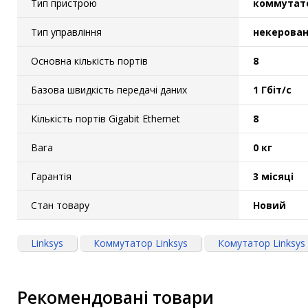
Тип пристрою
коммутато
Тип управління
некерова
Основна кількість портів
8
Базова швидкість передачі даних
1 Гбіт/с
Кількість портів Gigabit Ethernet
8
Вага
0 кг
Гарантія
3 місяці
Стан товару
Новий
Linksys
Коммутатор Linksys
Комутатор Linksys
Рекомендовані товари