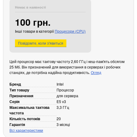
Кабелі та роз'єми
Немає в наявності
Аксесуари
100 грн.
Хаби і кардридери
Інші товари в категорії
Процесори (CPU)
Фильтри та стабілізатори
Павербанки
Повідомте, коли з'явиться
Кабелі, роз'єми, перехідники
Аксесуари для ноутбуків
Цей процесор має тактову частоту 2,60 ГГц і кеш-пам'ять обсягом
Акумулятори
25 Мб. Він призначений для використання в серверах і робочих
станціях, де потрібна надійна продуктивність.
Зовнішні блоки живлення
Огляд
Периферійні пристрої
Бренд
Intel
Тип товару
Процесор
Монітори
Призначення
для сервера
Клавіатури, миші, комплекти
Серія
E5 v3
Максимальна тактова
3,3 ГГц
Відеоспостереження
частота
IP-камери
Кількість потоків
20
Гарантія
3 місяці
Автономне живлення
Всі характеристики