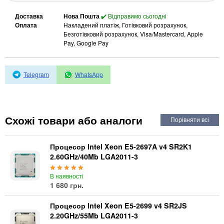
Автоматичні вимикачі
Інвертори напруги
Доставка
Нова Пошта
✔️ Відправимо сьогодні
Оплата
Накладений платіж, Готівковий розрахунок,
Акумулятори для ДБЖ
Безготівковий розрахунок, Visa/Mastercard, Apple
Pay, Google Pay
Telegram
WhatsApp
Схожі товари або аналоги
Процесор Intel Xeon E5-2697A v4 SR2K1
2.60GHz/40Mb LGA2011-3
В наявності
1 680 грн.
Процесор Intel Xeon E5-2699 v4 SR2JS
2.20GHz/55Mb LGA2011-3