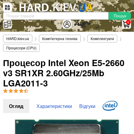
×
Вхід
|
Реєстрація
(097)-938-03-73
Telegram
WhatsApp
0
HARD.KIEV.UA
HARD.kiev.ua
❯
Комп'ютерна техніка
❯
Комплектуючі
❯
Послуги
Процесори (CPU)
Повернення / Обмін
Доставка та оплата
Процесор Intel Xeon E5-2660
v3 SR1XR 2.60GHz/25Mb
Комп'ютери
Ноутбуки
LGA2011-3
Моноблоки
Персональні комп'ютери
Сервери
Огляд
Характеристики
Відгуки
Комплектуючі
Процесори (CPU)
Оперативна пам'ять