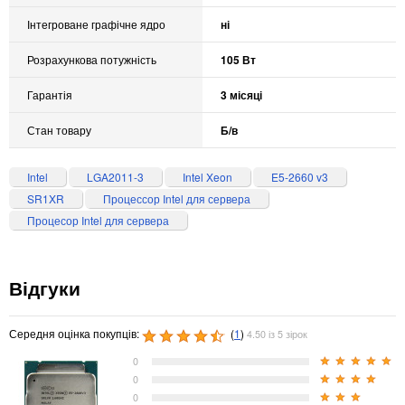
Інтегроване графічне ядро
ні
Розрахункова потужність
105 Вт
Гарантія
3 місяці
Стан товару
Б/в
Intel
LGA2011-3
Intel Xeon
E5-2660 v3
SR1XR
Процессор Intel для сервера
Процесор Intel для сервера
Відгуки
Середня оцінка покупців:
(
1
)
4.50 із 5 зірок
0
0
0