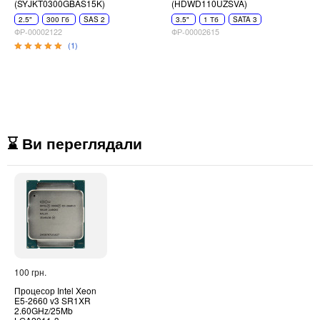
(SYJKT0300GBAS15K)
(HDWD110UZSVA)
2.5"
300 Гб
SAS 2
3.5"
1 Тб
SATA 3
ФР-00002122
ФР-00002615
(1)
⌛ Ви переглядали
100 грн.
Процесор Intel Xeon
E5-2660 v3 SR1XR
2.60GHz/25Mb