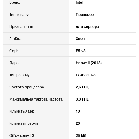
Бренд
Intel
Тип товару
Процесор
Призначення
для сервера
Лінійка
Xeon
Серія
E5 v3
Ядро
Haswell (2013)
Тип роз'єму
LGA2011-3
Частота процесора
2,6 ГГц
Максимальна тактова частота
3,3 ГГц
Кількість ядер
10
Кількість потоків
20
Об'єм кешу L3
25 Мб