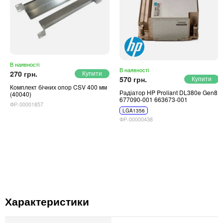
В наявності
В наявності
270 грн.
570 грн.
Комплект бічних опор CSV 400 мм
Радіатор HP Proliant DL380e Gen8
(40040)
677090-001 663673-001
ФР-00001857
LGA1356
ФР-00000438
Характеристики