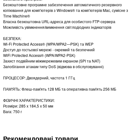
Безкоштовне програмне забезпечення автоматичного резервного
копіювання для комп'ютерів з Windows® та комп'ютерів Mac, сумісне з
Time Machine®
Власна безкоштовна URL-адреса для особистого FTP-сервера
Можливість увімкнення/вимкнення світлодіодних індикаторів
БЕЗПЕКА:
Wi-Fi Protected Access® (WPA/WPA2—PSK) та WEP
Доступ до гостьової мережі - окремий та безпечний
WiFi Protected Access® (WPA/WPA2-PSK)
Захист подвійним міжмережевим екраном (SPI та NAT)
Запобігання атакам типу DoS (відмова в обслуговуванні)
ПРОЦЕСОР: Двоядерний, частота 1 ГГц
ПАМ'ЯТЬ: Флеш-пам'ять 128 МБ та оперативна пам'ять 256 МБ
ФІЗИЧНІ ХАРАКТЕРИСТИКИ:
Розміри: 285 x 184,5 x 50 мм
Вага: 750 г
Рекомендовані товари