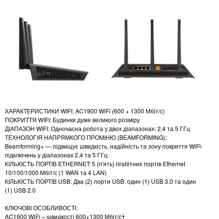
ХАРАКТЕРИСТИКИ WIFI: AC1900 WiFi (600 + 1300 Мбіт/с)
ПОКРИТТЯ WIFI: Будинки дуже великого розміру
ДІАПАЗОН WIFI: Одночасна робота у двох діапазонах: 2,4 та 5 ГГц
ТЕХНОЛОГІЯ НАПРЯМКОГО ПРОМІНЮ (BEAMFORMING):
Beamforming+ — підвищує швидкість, надійність та зону покриття WiFi-
підключень у діапазонах 2,4 та 5 ГГц
КІЛЬКІСТЬ ПОРТІВ ETHERNET: 5 (п'ять) гігабітних портів Ethernet
10/100/1000 Мбіт/с (1 WAN та 4 LAN)
КІЛЬКІСТЬ ПОРТІВ USB: Два (2) порти USB: один (1) USB 3.0 та один
(1) USB 2.0
КЛЮЧОВІ ОСОБЛИВОСТІ:
AC1900 WiFi – швидкості 600+1300 Мбіт/с†