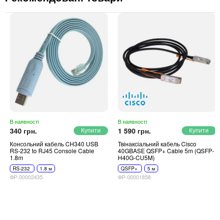
В наявності
В наявності
340 грн.
1 590 грн.
Консольний кабель CH340 USB
Твінаксіальний кабель Cisco
RS-232 to RJ45 Console Cable
40GBASE QSFP+ Cable 5m (QSFP-
1.8m
H40G-CU5M)
RS-232
1.8 м
QSFP+
5 м
ФР-00002435
ФР-00001858