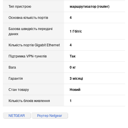
Тип пристрою
маршрутизатор (router)
Основна кількість портів
4
Базова швидкість передачі
1 Гбіт/с
даних
Кількість портів Gigabit Ethernet
4
Підтримка VPN-тунелів
Так
Вага
0 кг
Гарантія
3 місяці
Стан товару
Новий
Кількість блоків живлення
1
NETGEAR
Роутер Netgear