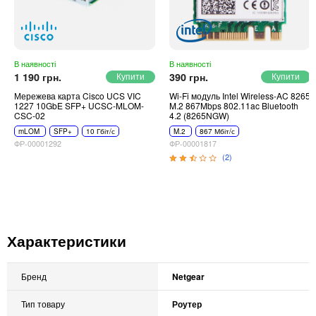
В наявності
В наявності
1 190 грн.
390 грн.
Мережева карта Cisco UCS VIC
Wi-Fi модуль Intel Wireless-AC 8265
1227 10GbE SFP+ UCSC-MLOM-
M.2 867Mbps 802.11ac Bluetooth
CSC-02
4.2 (8265NGW)
mLOM
SFP+
10 Гбіт/с
M.2
867 Мбіт/с
ФР-00001292
ФР-00001817
(2)
Характеристики
Бренд
Netgear
Тип товару
Роутер