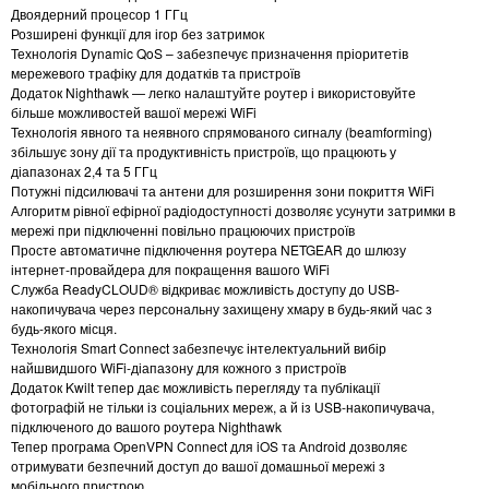
Двоядерний процесор 1 ГГц
Розширені функції для ігор без затримок
Технологія Dynamic QoS – забезпечує призначення пріоритетів
мережевого трафіку для додатків та пристроїв
Додаток Nighthawk — легко налаштуйте роутер і використовуйте
більше можливостей вашої мережі WiFi
Технологія явного та неявного спрямованого сигналу (beamforming)
збільшує зону дії та продуктивність пристроїв, що працюють у
діапазонах 2,4 та 5 ГГц
Потужні підсилювачі та антени для розширення зони покриття WiFi
Алгоритм рівної ефірної радіодоступності дозволяє усунути затримки в
мережі при підключенні повільно працюючих пристроїв
Просте автоматичне підключення роутера NETGEAR до шлюзу
інтернет-провайдера для покращення вашого WiFi
Служба ReadyCLOUD® відкриває можливість доступу до USB-
накопичувача через персональну захищену хмару в будь-який час з
будь-якого місця.
Технологія Smart Connect забезпечує інтелектуальний вибір
найшвидшого WiFi-діапазону для кожного з пристроїв
Додаток Kwilt тепер дає можливість перегляду та публікації
фотографій не тільки із соціальних мереж, а й із USB-накопичувача,
підключеного до вашого роутера Nighthawk
Тепер програма OpenVPN Connect для iOS та Android дозволяє
отримувати безпечний доступ до вашої домашньої мережі з
мобільного пристрою.