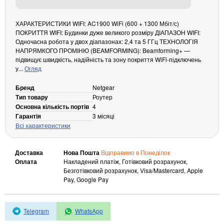
Кабелі та роз'єми
ХАРАКТЕРИСТИКИ WIFI: AC1900 WiFi (600 + 1300 Мбіт/с)
Аксесуари
ПОКРИТТЯ WIFI: Будинки дуже великого розміру ДІАПАЗОН WIFI:
Одночасна робота у двох діапазонах: 2,4 та 5 ГГц ТЕХНОЛОГІЯ
Хаби і кардридери
НАПРЯМКОГО ПРОМІНЮ (BEAMFORMING): Beamforming+ —
Фильтри та стабілізатори
підвищує швидкість, надійність та зону покриття WiFi-підключень
Павербанки
у...
Огляд
Кабелі, роз'єми, перехідники
Бренд
Netgear
Аксесуари для ноутбуків
Тип товару
Роутер
Акумулятори
Основна кількість портів
4
Гарантія
3 місяці
Зовнішні блоки живлення
Всі характеристики
Периферійні пристрої
Монітори
Доставка
Нова Пошта
Відправимо в Понеділок
Оплата
Накладений платіж, Готівковий розрахунок,
Клавіатури, миші, комплекти
Безготівковий розрахунок, Visa/Mastercard, Apple
Відеоспостереження
Pay, Google Pay
IP-камери
Автономне живлення
Telegram
WhatsApp