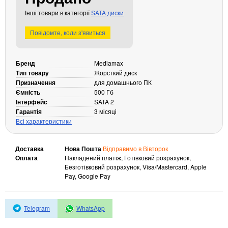
Кабелі та роз'єми
Інші товари в категорії
SATA диски
Аксесуари
Повідомте, коли з'явиться
Хаби і кардридери
Фильтри та стабілізатори
Бренд
Mediamax
Павербанки
Тип товару
Жорсткий диск
Кабелі, роз'єми, перехідники
Призначення
для домашнього ПК
Ємність
500 Гб
Аксесуари для ноутбуків
Інтерфейс
SATA 2
Акумулятори
Гарантія
3 місяці
Зовнішні блоки живлення
Всі характеристики
Периферійні пристрої
Доставка
Нова Пошта
Відправимо в Вівторок
Монітори
Оплата
Накладений платіж, Готівковий розрахунок,
Клавіатури, миші, комплекти
Безготівковий розрахунок, Visa/Mastercard, Apple
Pay, Google Pay
Відеоспостереження
IP-камери
Telegram
WhatsApp
Автономне живлення