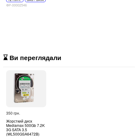
ФР-00002546
⌛ Ви переглядали
350 грн.
Жорсткий диск
Mediamax 500Gb 7.2K
3G SATA 3.5
(WL500GSA6472B)