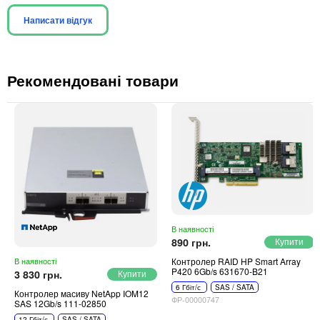
Написати відгук
Рекомендовані товари
В наявності
890 грн.
Контролер RAID HP Smart Array
В наявності
P420 6Gb/s 631670-B21
3 830 грн.
6 Гбіт/с
SAS / SATA
Контролер масиву NetApp IOM12
ФР-00000747
SAS 12Gb/s 111-02850
12 Гбіт/с
SAS / SATA