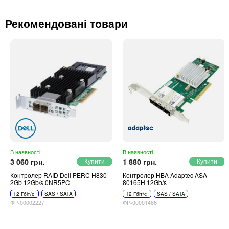
Рекомендовані товари
В наявності
В наявності
3 060 грн.
1 880 грн.
Контролер RAID Dell PERC H830
Контролер HBA Adaptec ASA-
2Gb 12Gb/s 0NR5PC
80165H 12Gb/s
12 Гбіт/с
SAS / SATA
12 Гбіт/с
SAS / SATA
ФР-00002227
ФР-00001486