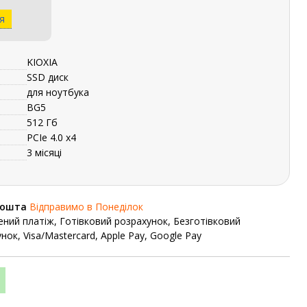
я
KIOXIA
SSD диск
для ноутбука
BG5
512 Гб
PCIe 4.0 x4
3 місяці
Пошта
Відправимо в Понеділок
ний платіж, Готівковий розрахунок, Безготівковий
нок, Visa/Mastercard, Apple Pay, Google Pay