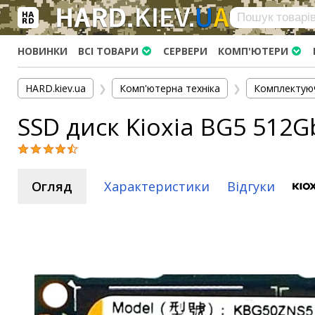
×
Вхід
|
Реєстрація
(097)-938-03-73
Telegram
WhatsApp
НОВИНКИ
ВСІ ТОВАРИ
СЕРВЕРИ
КОМП'ЮТЕРИ
HARD.KIEV.UA
HARD.kiev.ua
❯
Комп'ютерна техніка
❯
Комплектую
Послуги
SSD диск Kioxia BG5 512
Повернення / Обмін
Доставка та оплата
Комп'ютери
Огляд
Характеристики
Відгуки
Ноутбуки
Моноблоки
Персональні комп'ютери
Сервери
Комплектуючі
Процесори (CPU)
Оперативна пам'ять