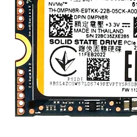
Материнські плати
Жорсткі диски та SSD
SAS диски
SATA диски
NVMe диски
Відеокарти
Блоки живлення
Контролери RAID
Кулери та системи охолодження
Корпуси
Кошики та салазки для жорстких дисків
Рейки та кріплення
Інші комплектуючі
Заглушки для корпусів
Мережеве обладнання