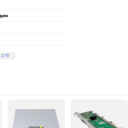
один
12 Гб