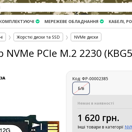
КОМПЛЕКТУЮЧІ
МЕРЕЖЕВЕ ОБЛАДНАННЯ
КАБЕЛІ, Р
чі
❯
Жорсткі диски та SSD
❯
NVMe диски
Gb NVMe PCIe M.2 2230 (KBG
Код: ФР-00002385
Б/в
Немає в наявності
1 620 грн.
Інші товари в категорії
NVM