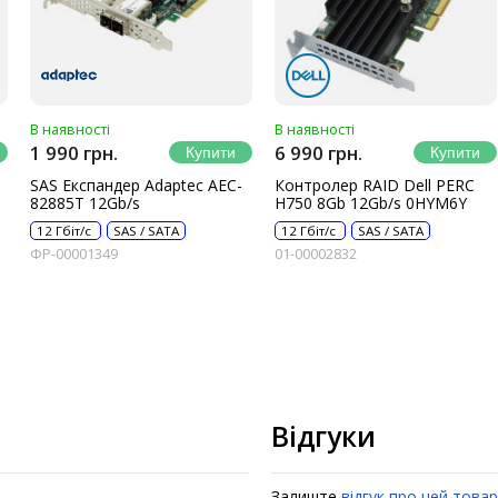
В наявності
В наявності
1 990 грн.
6 990 грн.
SAS Експандер Adaptec AEC-
Контролер RAID Dell PERC
82885T 12Gb/s
H750 8Gb 12Gb/s 0HYM6Y
12 Гбіт/с
SAS / SATA
12 Гбіт/с
SAS / SATA
ФР-00001349
01-00002832
Відгуки
Залиште
відгук про цей товар