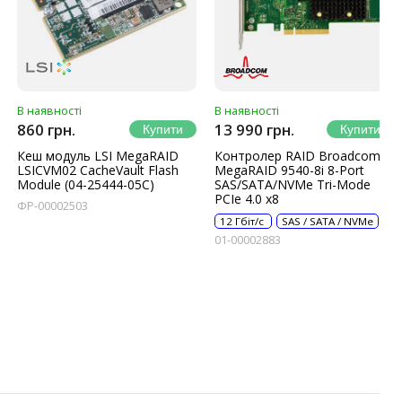
В наявності
В наявності
860 грн.
13 990 грн.
Кеш модуль LSI MegaRAID
Контролер RAID Broadcom
LSICVM02 CacheVault Flash
MegaRAID 9540-8i 8-Port
Module (04-25444-05C)
SAS/SATA/NVMe Tri-Mode
PCIe 4.0 x8
ФР-00002503
12 Гбіт/с
SAS / SATA / NVMe
01-00002883