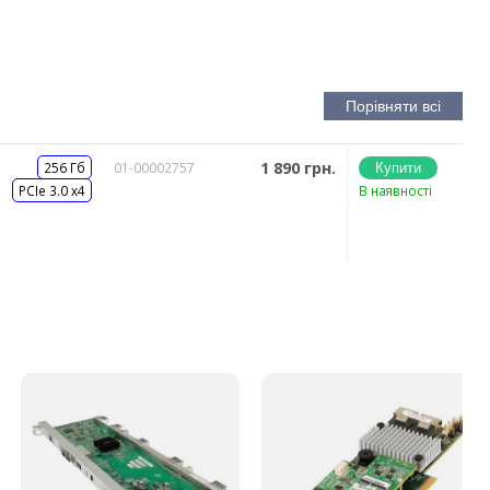
1 890 грн.
256 Гб
01-00002757
PCIe 3.0 x4
В наявності