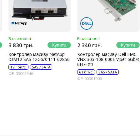
В наявності
В наявності
3 830 грн.
2 340 грн.
Контролер масиву NetApp
Контролер масиву Dell EMC
IOM12 SAS 12Gb/s 111-02850
VNX 303-108-000E Viper 6Gb/s
0H7FX4
12 Гбіт/с
SAS / SATA
6 Гбіт/с
SAS / SATA
ФР-00002546
ФР-00001906