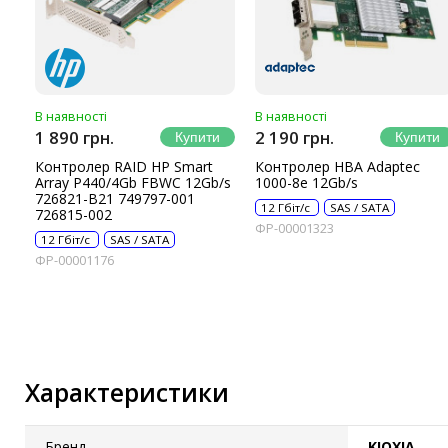
IP-камери
Автономне живлення
Автоматичні вимикачі
В наявності
В наявності
Інвертори напруги
1 890 грн.
2 190 грн.
Акумулятори для ДБЖ
Контролер RAID HP Smart
Контролер HBA Adaptec
Array P440/4Gb FBWC 12Gb/s
1000-8e 12Gb/s
726821-B21 749797-001
12 Гбіт/с
SAS / SATA
726815-002
ФР-00001323
12 Гбіт/с
SAS / SATA
ФР-00001176
Характеристики
Бренд
KIOXIA