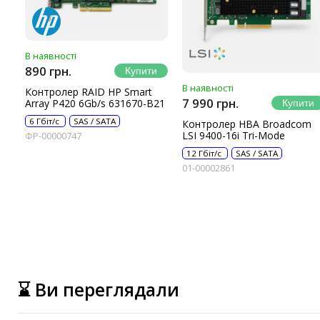
В наявності
890 грн.
В наявності
Контролер RAID HP Smart
7 990 грн.
Array P420 6Gb/s 631670-B21
6 Гбіт/с
SAS / SATA
Контролер HBA Broadcom
LSI 9400-16i Tri-Mode
ФР-00000747
12 Гбіт/с
SAS / SATA
01-00002861
⌛ Ви переглядали