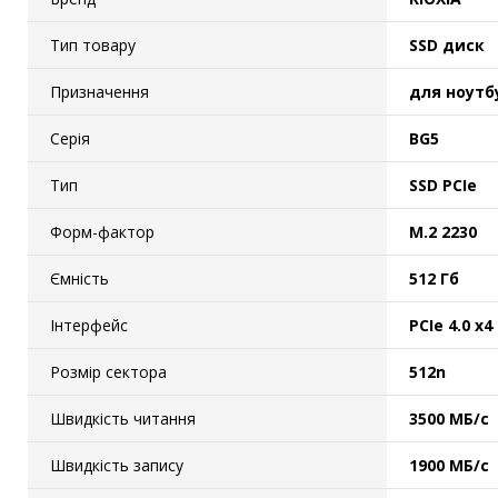
Тип товару
SSD диск
Призначення
для ноутб
Серія
BG5
Тип
SSD PCIe
Форм-фактор
M.2 2230
Ємність
512 Гб
Інтерфейс
PCIe 4.0 x4
Розмір сектора
512n
Швидкість читання
3500 МБ/с
Швидкість запису
1900 МБ/с