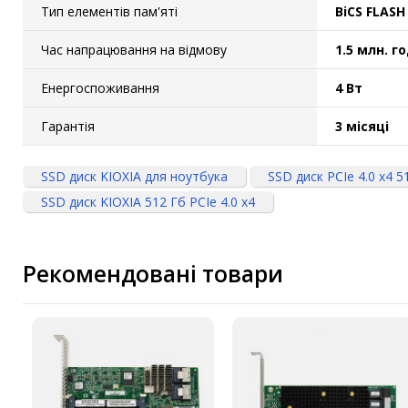
Тип елементів пам'яті
BiCS FLASH
Час напрацювання на відмову
1.5 млн. г
Енергоспоживання
4 Вт
Гарантія
3 місяці
SSD диск KIOXIA для ноутбука
SSD диск PCIe 4.0 x4 5
SSD диск KIOXIA 512 Гб PCIe 4.0 x4
Рекомендовані товари