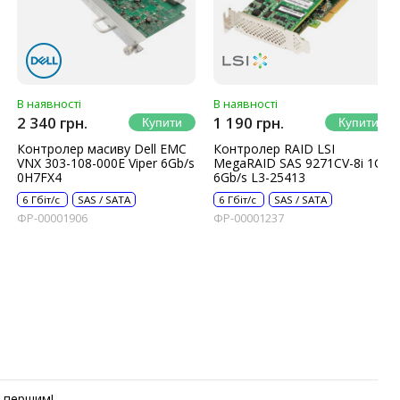
В наявності
В наявності
2 340 грн.
1 190 грн.
Контролер масиву Dell EMC
Контролер RAID LSI
VNX 303-108-000E Viper 6Gb/s
MegaRAID SAS 9271CV-8i 1Gb
0H7FX4
6Gb/s L3-25413
6 Гбіт/с
SAS / SATA
6 Гбіт/с
SAS / SATA
ФР-00001906
ФР-00001237
першим!