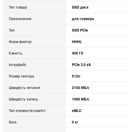
Тип товару
SSD диск
Призначення
для сервера
Тип
SSD PCIe
Форм-фактор
HHHL
Ємність
400 Гб
Інтерфейс
PCIe 2.0 x8
Розмір сектора
512n
Швидкість читання
2150 МБ/с
Швидкість запису
1060 МБ/с
Тип елементів пам'яті
eMLC
Вага
0 кг