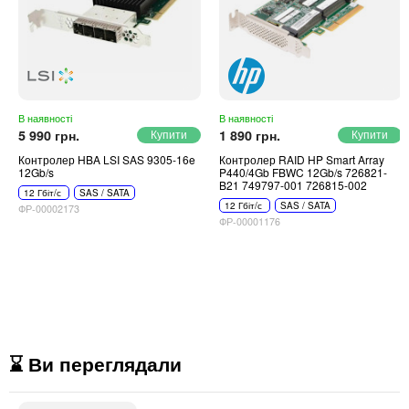
В наявності
В наявності
5 990 грн.
1 890 грн.
Контролер HBA LSI SAS 9305-16e
Контролер RAID HP Smart Array
12Gb/s
P440/4Gb FBWC 12Gb/s 726821-
B21 749797-001 726815-002
12 Гбіт/с
SAS / SATA
12 Гбіт/с
SAS / SATA
ФР-00002173
ФР-00001176
⌛ Ви переглядали