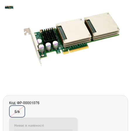
Материнські плати
Жорсткі диски та SSD
SAS диски
SATA диски
NVMe диски
Відеокарти
Блоки живлення
Контролери RAID
Кулери та системи охолодження
Корпуси
Кошики та салазки для жорстких дисків
Рейки та кріплення
Інші комплектуючі
Заглушки для корпусів
Код: ФР-00001076
Мережеве обладнання
Б/в
Маршрутизатори та комутатори
Мережеві карти
Немає в наявності
Wi-Fi і Bluetooth адаптери