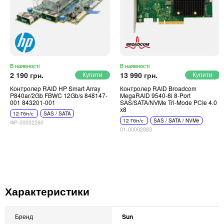
В наявності
В наявності
2 190 грн.
13 990 грн.
Контролер RAID HP Smart Array
Контролер RAID Broadcom
P840ar/2Gb FBWC 12Gb/s 848147-
MegaRAID 9540-8i 8-Port
001 843201-001
SAS/SATA/NVMe Tri-Mode PCIe 4.0
x8
12 Гбіт/с
SAS / SATA
12 Гбіт/с
SAS / SATA / NVMe
ФР-00002260
01-00002883
Характеристики
Бренд
Sun