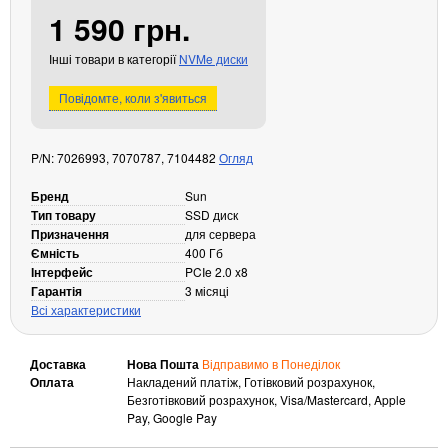
1 590 грн.
Кабелі та роз'єми
Аксесуари
Інші товари в категорії
NVMe диски
Хаби і кардридери
Повідомте, коли з'явиться
Фильтри та стабілізатори
Павербанки
P/N: 7026993, 7070787, 7104482
Огляд
Кабелі, роз'єми, перехідники
Аксесуари для ноутбуків
Бренд
Sun
Акумулятори
Тип товару
SSD диск
Призначення
для сервера
Зовнішні блоки живлення
Ємність
400 Гб
Периферійні пристрої
Інтерфейс
PCIe 2.0 x8
Гарантія
3 місяці
Монітори
Всі характеристики
Клавіатури, миші, комплекти
Відеоспостереження
Доставка
Нова Пошта
Відправимо в Понеділок
Оплата
Накладений платіж, Готівковий розрахунок,
IP-камери
Безготівковий розрахунок, Visa/Mastercard, Apple
Pay, Google Pay
Автономне живлення