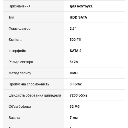
Призначення
для ноутбука
Тип
HDD SATA
Форм-фактор
2.5"
Ємність
500 Гб
Інтерфейс
SATA 2
Розмір сектора
512n
Метод запису
CMR
Пропускна спроможність
3 Гбіт/с
Швидкість обертання шпинделя
7200 об/хв
Об'єм буфера
32 Мб
Висота
7 мм