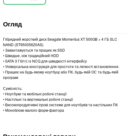
Огляд
Гібридний жорсткий диск Seagate Momentus XT 500GB + 4 ГБ SLC
NAND (ST95005620AS)
• Завантажується та працює як SSD
• Швидше, ніж традиційний HDD
• SATA 3 Гбіт/с із NCQ для швидкості інтерфейсу
• Універсальна конструкція для простоти та легкості встановлення.
• Працює на будь-якому ноутбуці або ПК, будь-якій ОС та будь-якій
програмі
Сумісність:
• Ноутбуки та мобільні робочі станції
• Настільні та вертикальні робочі станції
• Високопродуктивні ігрові системи для ноутбуків та настільних ПК
• Моноблоки малого форм-фактора