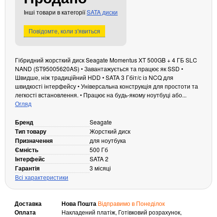
Кабелі та роз'єми
Інші товари в категорії
SATA диски
Аксесуари
Повідомте, коли з'явиться
Хаби і кардридери
Фильтри та стабілізатори
Гібридний жорсткий диск Seagate Momentus XT 500GB + 4 ГБ SLC
Павербанки
NAND (ST95005620AS) • Завантажується та працює як SSD •
Швидше, ніж традиційний HDD • SATA 3 Гбіт/с із NCQ для
Кабелі, роз'єми, перехідники
швидкості інтерфейсу • Універсальна конструкція для простоти та
Аксесуари для ноутбуків
легкості встановлення. • Працює на будь-якому ноутбуці або...
Акумулятори
Огляд
Зовнішні блоки живлення
Бренд
Seagate
Периферійні пристрої
Тип товару
Жорсткий диск
Призначення
для ноутбука
Монітори
Ємність
500 Гб
Клавіатури, миші, комплекти
Інтерфейс
SATA 2
Гарантія
3 місяці
Відеоспостереження
Всі характеристики
IP-камери
Доставка
Нова Пошта
Відправимо в Понеділок
Автономне живлення
Оплата
Накладений платіж, Готівковий розрахунок,