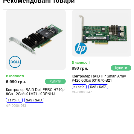
Рекомендовані товари
В наявності
890 грн.
Контролер RAID HP Smart Array
В наявності
P420 6Gb/s 631670-B21
5 990 грн.
6 Гбіт/с
SAS / SATA
Контролер RAID Dell PERC H740p
ФР-00000747
8Gb 12Gb/s 01M71J 0DPNHJ
12 Гбіт/с
SAS / SATA
ФР-00001563