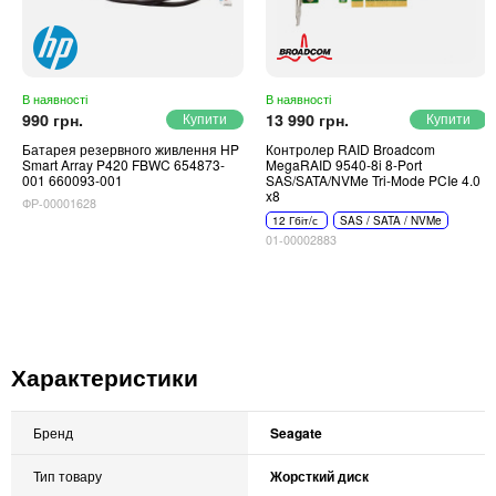
В наявності
В наявності
990 грн.
13 990 грн.
Батарея резервного живлення HP
Контролер RAID Broadcom
Smart Array P420 FBWC 654873-
MegaRAID 9540-8i 8-Port
001 660093-001
SAS/SATA/NVMe Tri-Mode PCIe 4.0
x8
ФР-00001628
12 Гбіт/с
SAS / SATA / NVMe
01-00002883
Характеристики
Бренд
Seagate
Тип товару
Жорсткий диск