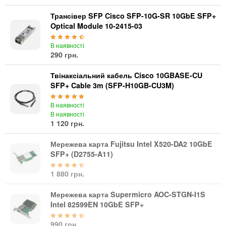
Кабелі та роз'єми
Трансівер SFP Cisco SFP-10G-SR 10GbE SFP+
Optical Module 10-2415-03
Аксесуари
Хаби і кардридери
В наявності
290 грн.
Фильтри та стабілізатори
Павербанки
Твінаксіальний кабель Cisco 10GBASE-CU
Кабелі, роз'єми, перехідники
SFP+ Cable 3m (SFP-H10GB-CU3M)
Аксесуари для ноутбуків
В наявності
Акумулятори
В наявності
Зовнішні блоки живлення
1 120 грн.
Периферійні пристрої
Мережева карта Fujitsu Intel X520-DA2 10GbE
Монітори
SFP+ (D2755-A11)
Клавіатури, миші, комплекти
1 880 грн.
Відеоспостереження
Мережева карта Supermicro AOC-STGN-I1S
IP-камери
Intel 82599EN 10GbE SFP+
Автономне живлення
990 грн.