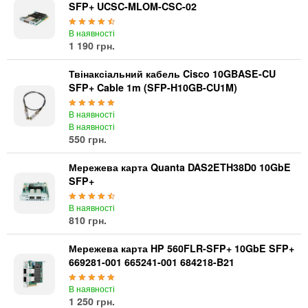
Материнські плати
SFP+ UCSC-MLOM-CSC-02
Жорсткі диски та SSD
В наявності
SAS диски
1 190 грн.
SATA диски
NVMe диски
Твінаксіальний кабель Cisco 10GBASE-CU
SFP+ Cable 1m (SFP-H10GB-CU1M)
Відеокарти
Блоки живлення
В наявності
Контролери RAID
В наявності
550 грн.
Кулери та системи охолодження
Корпуси
Мережева карта Quanta DAS2ETH38D0 10GbE
Кошики та салазки для жорстких дисків
SFP+
Рейки та кріплення
В наявності
Інші комплектуючі
810 грн.
Заглушки для корпусів
Мережева карта HP 560FLR-SFP+ 10GbE SFP+
Мережеве обладнання
669281-001 665241-001 684218-B21
Маршрутизатори та комутатори
В наявності
Мережеві карти
1 250 грн.
Wi-Fi і Bluetooth адаптери