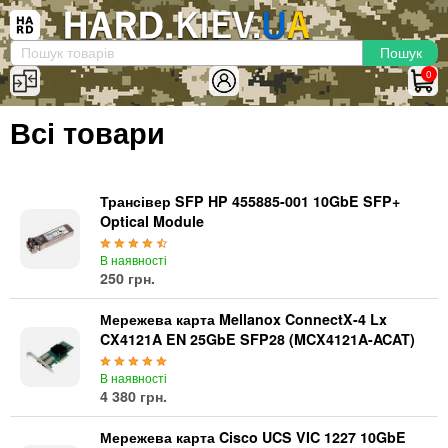
×
Вхід
|
Реєстрація
(097)-938-03-73
Telegram
WhatsApp
0
HARD.KIEV.UA
Всі товари
Послуги
Повернення / Обмін
Доставка та оплата
Трансівер SFP HP 455885-001 10GbE SFP+
Optical Module
Комп'ютери
В наявності
Ноутбуки
250 грн.
Моноблоки
Персональні комп'ютери
Мережева карта Mellanox ConnectX-4 Lx
CX4121A EN 25GbE SFP28 (MCX4121A-ACAT)
Сервери
Комплектуючі
В наявності
4 380 грн.
Процесори (CPU)
Оперативна пам'ять
Мережева карта Cisco UCS VIC 1227 10GbE