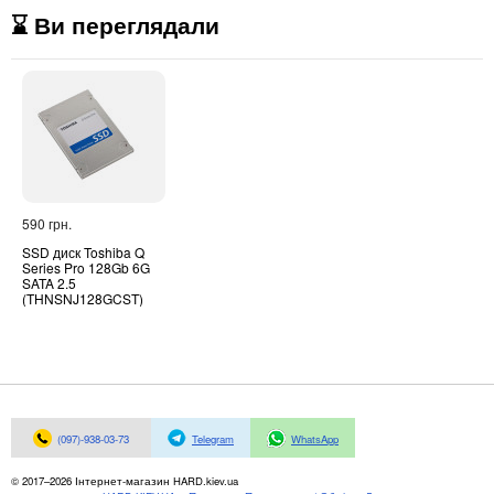
⌛ Ви переглядали
590 грн.
SSD диск Toshiba Q
Series Pro 128Gb 6G
SATA 2.5
(THNSNJ128GCST)
(097)-938-03-73
Telegram
WhatsApp
© 2017–2026 Інтернет-магазин HARD.kiev.ua