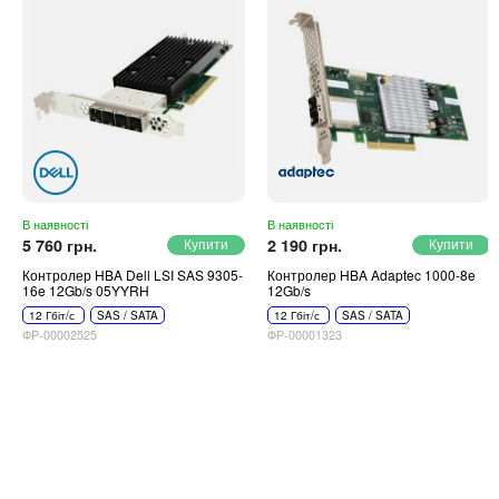
В наявності
В наявності
5 760 грн.
2 190 грн.
Контролер HBA Dell LSI SAS 9305-
Контролер HBA Adaptec 1000-8e
16e 12Gb/s 05YYRH
12Gb/s
12 Гбіт/с
SAS / SATA
12 Гбіт/с
SAS / SATA
ФР-00002525
ФР-00001323