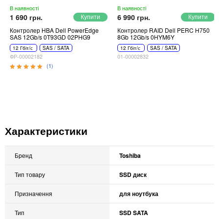
В наявності
В наявності
1 690 грн.
6 990 грн.
Контролер HBA Dell PowerEdge
Контролер RAID Dell PERC H750
SAS 12Gb/s 0T93GD 02PHG9
8Gb 12Gb/s 0HYM6Y
12 Гбіт/с
SAS / SATA
12 Гбіт/с
SAS / SATA
ФР-00002182
01-00002832
(1)
Характеристики
Бренд
Toshiba
Тип товару
SSD диск
Призначення
для ноутбука
Тип
SSD SATA