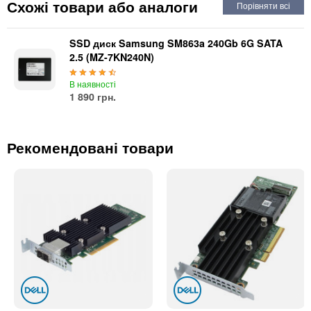
Автоматичні вимикачі
Схожі товари або аналоги
Інвертори напруги
Акумулятори для ДБЖ
SSD диск Samsung SM863a 240Gb 6G SATA
2.5 (MZ-7KN240N)
В наявності
1 890 грн.
Рекомендовані товари