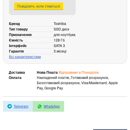
Повідомте, коли з'явиться
Кабелі та роз'єми
Аксесуари
Бренд
Toshiba
Хаби і кардридери
Тип товару
SSD диск
Фильтри та стабілізатори
Призначення
для ноутбука
Павербанки
Ємність
128 Гб
Інтерфейс
SATA 3
Кабелі, роз'єми, перехідники
Гарантія
3 місяці
Аксесуари для ноутбуків
Всі характеристики
Акумулятори
Зовнішні блоки живлення
Доставка
Нова Пошта
Відправимо в Понеділок
Оплата
Накладений платіж, Готівковий розрахунок,
Периферійні пристрої
Безготівковий розрахунок, Visa/Mastercard, Apple
Монітори
Pay, Google Pay
Клавіатури, миші, комплекти
Відеоспостереження
Telegram
WhatsApp
IP-камери
Автономне живлення