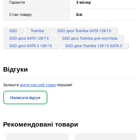
Гарантія
3 місяці
Стан товару
Б/в
SSD
Toshiba
SSD диск Toshiba SATA 128 Гб
SSD диск SATA 128 Гб
SSD диск Toshiba для ноутбука
SSD диск SATA 3 128 Гб
SSD диск Toshiba 128 Гб SATA 3
Відгуки
Залиште
відгук про цей товар
першим!
Написати відгук
Рекомендовані товари