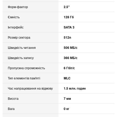
Форм-фактор
2.5"
Ємність
128 Гб
Інтерфейс
SATA 3
Розмір сектора
512n
Швидкість читання
506 МБ/с
Швидкість запису
366 МБ/с
Пропускна спроможність
6 Гбіт/с
Тип елементів пам'яті
MLC
Час напрацювання на відмову
1.5 млн. годин
Висота
7 мм
Вага
0 кг